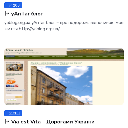
✅ 200
yAnTar блог
yablog.org.ua yAnTar блог – про подорожі, відпочинок, моє
життя http://yablog.org.ua/
✅ 200
Via est Vita – Дорогами України