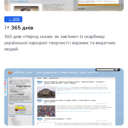
✅ 200
365 днів
365 днів «Народ скаже, як зав’яже» Із скарбниці
української народної творчості і відомих та видатних
людей.