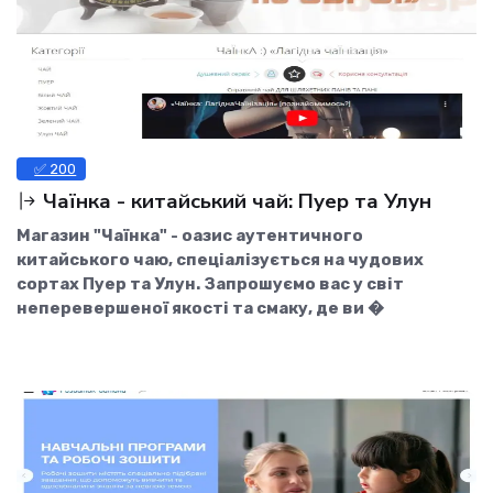
✅ 200
Чаїнка - китайський чай: Пуер та Улун
Магазин "Чаїнка" - оазис аутентичного
китайського чаю, спеціалізується на чудових
сортах Пуер та Улун. Запрошуємо вас у світ
неперевершеної якості та смаку, де ви �