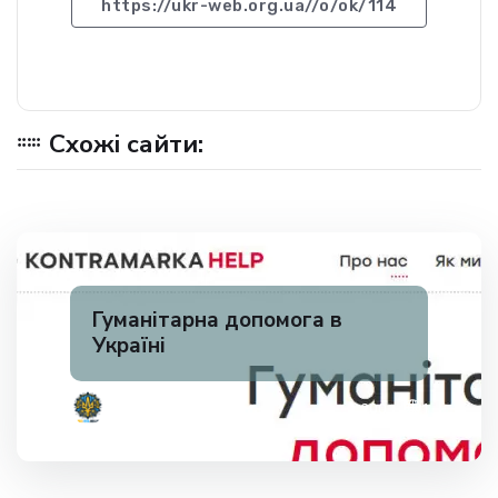
https://ukr-web.org.ua//o/ok/114
Схожі сайти:
Гуманітарна допомога в
Україні
✅ 200
1