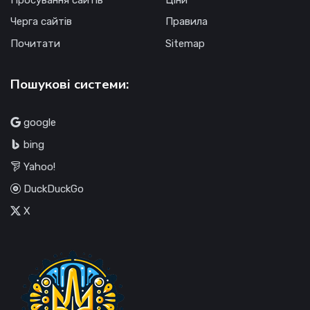
Просування сайтів
Ціни
Черга сайтів
Правила
Почитати
Sitemap
Пошукові системи:
google
bing
Yahoo!
DuckDuckGo
X