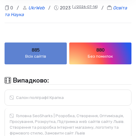
(
⮍2026-07-16
)
0
/
UkrWeb
/
2023
/
Освіта
та Наука
885
880
Всіх сайтів
Без помилок
Випадково:
Салон поліграфії Крапка
Головна SeoSharks | Розробка, Створення, Оптимізація,
Просування, Розкрутка, Підтримка web сайтів сайту Львів.
Створення та розробка Інтернет магазину, логотипу та
фірмового стилю, Замовити сайт Львів