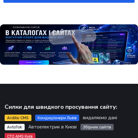
Силки для швидкого просування сайту:
видаляємо дані
Ardilla-CMS
Кондиціонери Львів
Автоелектрик в Києві
AvtoTok
Збірник сайтів
СТО AMS Київ