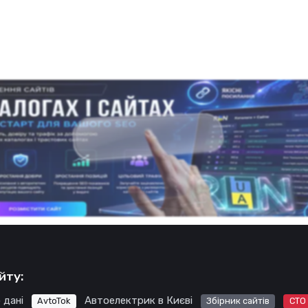
йту:
 дані
Автоелектрик в Києві
AvtoTok
Збірник сайтів
СТО