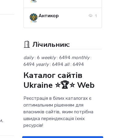
Антикор
1
Лічильник:
daily
: 6
weekly
: 6494
monthly
:
6494
yearly
: 6494
all
: 6494
Каталог сайтів
Ukraine ⭐🏆⭐ Web
Реєстрація в білих каталогах є
оптимальним рішенням для
власників сайтів, яким потрібна
швидка переіндексація їхніх
и,
ресурсів!