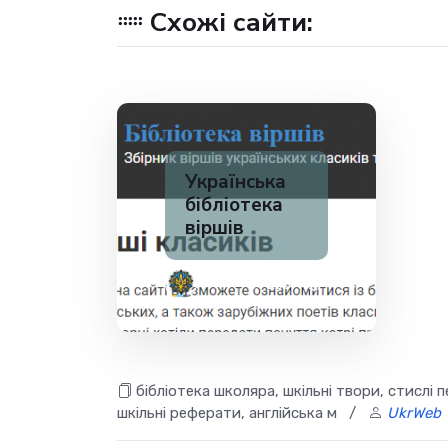
Схожі сайти:
Українська
бібліотека
віршів
✅ 200
1
бібліотека школяра, шкільні твори, стислі 
шкільні реферати, англійська м
/
UkrWeb