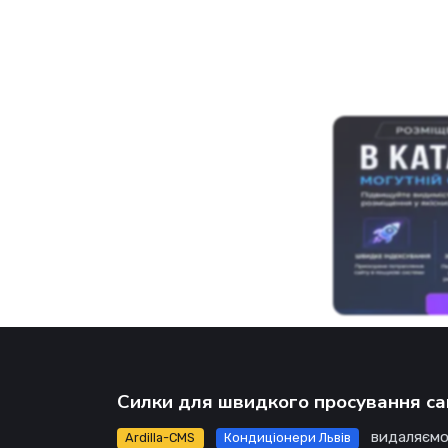
Силки для швидкого просування са
видаляємо
Ardilla-CMS
Кондиціонери Львів