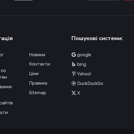
гація
Пошукові системи:
ог
Новини
google
Контакти
bing
 по
Ціни
Yahoo!
тям
Правила
DuckDuckGo
вання
Sitemap
X
сайтів
ати