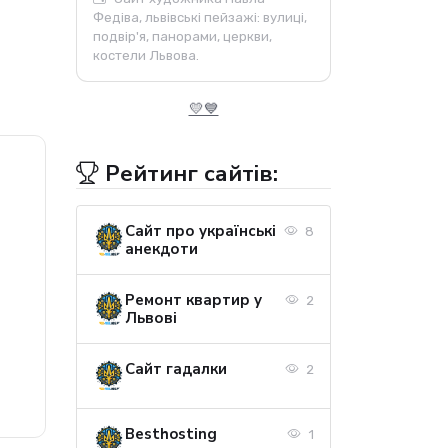
Федіва, львівські пейзажі: вулиці,
подвір'я, панорами, церкви,
костели Львова.
💛💙
Рейтинг сайтів:
Сайт про українські
8
анекдоти
Ремонт квартир у
2
Львові
Сайт гадалки
2
Besthosting
1