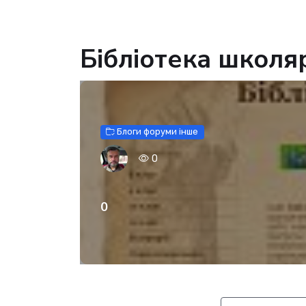
Бібліотека школя
Блоги форуми інше
0
0