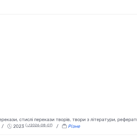
перекази, стислі перекази творів, твори з літератури, реферат
(
⮍2026-08-07
)
/
2023
/
Різне