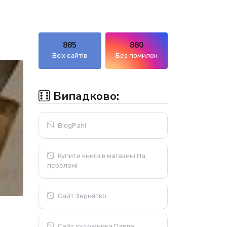
885
880
Всіх сайтів
Без помилок
Випадково:
BlogPani
Купити книги в магазині На
переломі
Сайт Зернятко
Сайт художника Павла