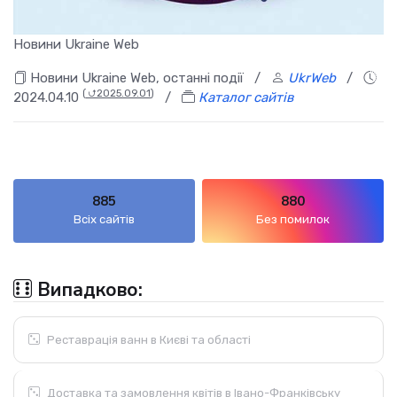
Новини Ukraine Web
Новини Ukraine Web, останні події
/
UkrWeb
/
(
⮍2025.09.01
)
2024.04.10
/
Каталог сайтів
885
880
Всіх сайтів
Без помилок
Випадково:
Реставрація ванн в Києві та області
Доставка та замовлення квітів в Івано-Франківську