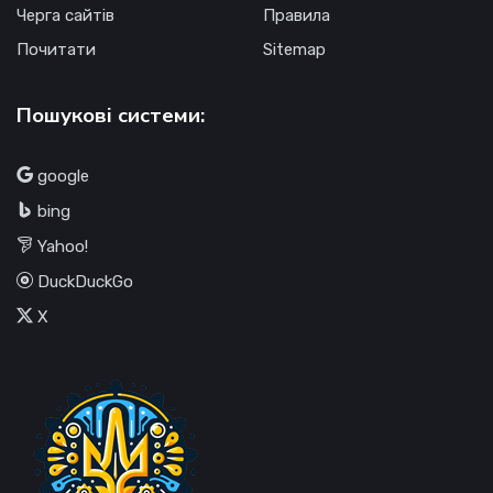
Черга сайтів
Правила
Почитати
Sitemap
Пошукові системи:
google
bing
Yahoo!
DuckDuckGo
X