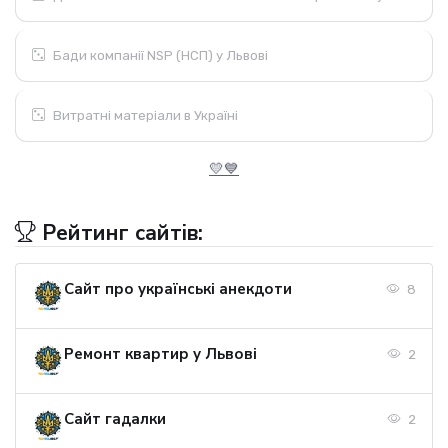
Бади компанії NSP (НСП) у Львові
Витратні матеріали в Україні
💛💙
Рейтинг сайтів:
Сайт про українські анекдоти
8
Ремонт квартир у Львові
2
Сайт гадалки
2