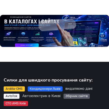
Силки для швидкого просування сайту:
видаляємо дані
Ardilla-CMS
Кондиціонери Львів
Автоелектрик в Києві
AvtoTok
Збірник сайтів
СТО AMS Київ