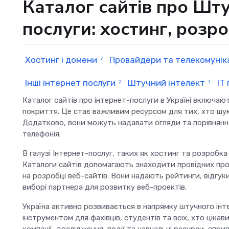
Каталог сайтів про Шту
послуги: хостинг, розр
Хостинг і домени
Провайдери та телекомунік
7
Інші інтернет послуги
Штучний інтелект
ІТ
2
1
Каталог сайтів про інтернет-послуги в Україні включают
покриття. Це стає важливим ресурсом для тих, хто шука
Додатково, вони можуть надавати огляди та порівняння
телефонія.
В галузі Інтернет-послуг, таких як хостинг та розробка 
Каталоги сайтів допомагають знаходити провідних пров
на розробці веб-сайтів. Вони надають рейтинги, відгу
виборі партнера для розвитку веб-проектів.
Україна активно розвивається в напрямку штучного інте
інструментом для фахівців, студентів та всіх, хто цік
компанії, дослідження, події та навчальні ресурси, спри