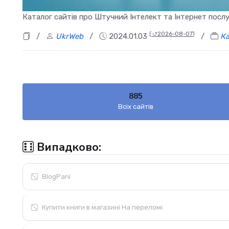
Каталог сайтів про Штучний Інтелект та Інтернет послу
(
⮍2026-08-07
)
/
UkrWeb
/
2024.01.03
/
Ка
885
Всіх сайтів
Випадково:
BlogPani
Купити книги в магазині На переломі