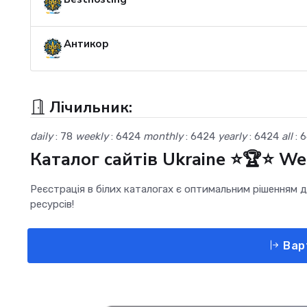
Антикор
Лічильник:
daily
: 78
weekly
: 6424
monthly
: 6424
yearly
: 6424
all
: 
Каталог сайтів Ukraine ⭐🏆⭐ W
Реєстрація в білих каталогах є оптимальним рішенням дл
ресурсів!
Варт