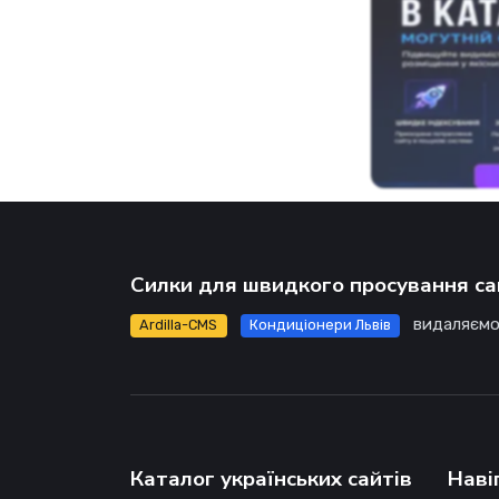
Силки для швидкого просування са
видаляємо
Ardilla-CMS
Кондиціонери Львів
Каталог українських сайтів
Наві