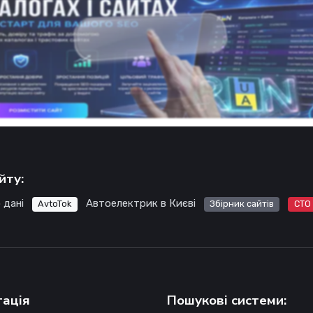
йту:
 дані
Автоелектрик в Києві
AvtoTok
Збірник сайтів
СТО
гація
Пошукові системи: