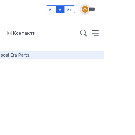
A-
A
A+
Контакти
ові Era Parts.