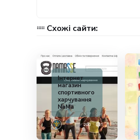
Схожі сайти:
Інтернет
магазин
спортивного
харчування
NaMa
✅ 200
1