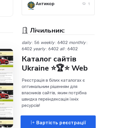
Антикор
1
Лічильник:
daily
: 56
weekly
: 6402
monthly
:
6402
yearly
: 6402
all
: 6402
Каталог сайтів
Ukraine ⭐🏆⭐ Web
Реєстрація в білих каталогах є
оптимальним рішенням для
власників сайтів, яким потрібна
швидка переіндексація їхніх
ресурсів!
Вартість реєстрації