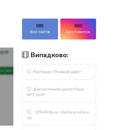
885
880
Всіх сайтів
Без помилок
Випадково:
Ресторан \"Княжий двір\"
Діагностичний центр Рівне
МРТ та КТ
:: STRUM.IN.ua :: media prostoru
ua