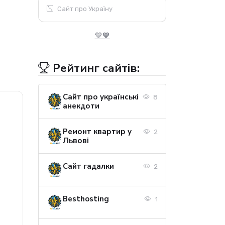
Сайт про Україну
💛💙
Рейтинг сайтів:
Сайт про українські
8
анекдоти
Ремонт квартир у
2
Львові
Сайт гадалки
2
Besthosting
1