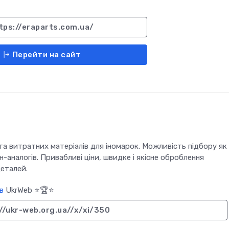
tps://eraparts.com.ua/
Перейти на сайт
а витратних матеріалів для іномарок. Можливість підбору як
н-аналогів. Привабливі ціни, швидке і якісне оброблення
еталей.
в
UkrWeb ⭐🏆⭐
//ukr-web.org.ua//x/xi/350