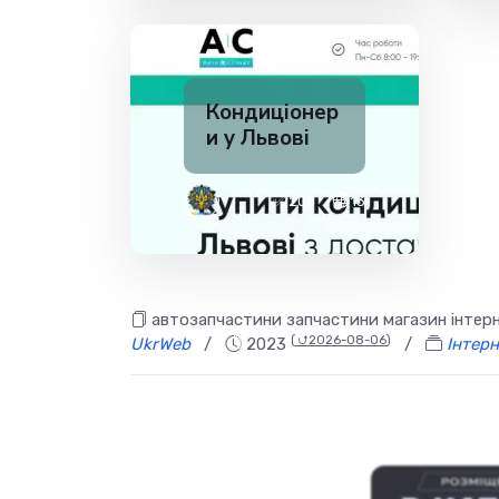
Кондиціонер
и у Львові
✅ 200
13
автозапчастини запчастини магазин інтерне
(
⮍2026-08-06
)
UkrWeb
/
2023
/
Інтер