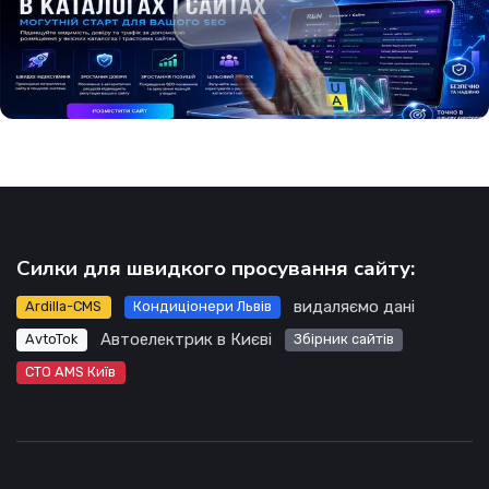
Силки для швидкого просування сайту:
видаляємо дані
Ardilla-CMS
Кондиціонери Львів
Автоелектрик в Києві
AvtoTok
Збірник сайтів
СТО AMS Київ