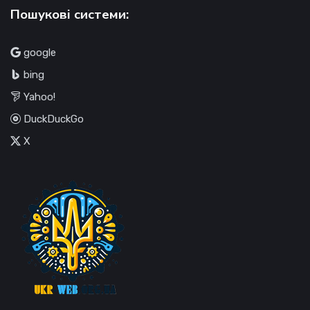
Пошукові системи:
google
bing
Yahoo!
DuckDuckGo
X