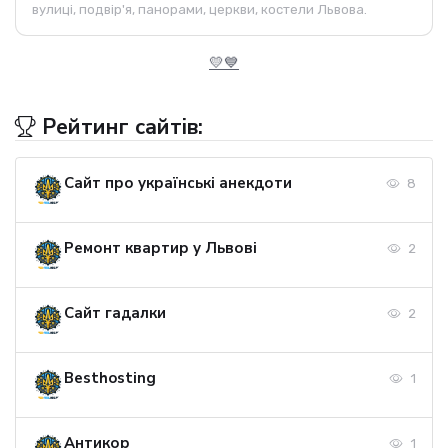
вулиці, подвір'я, панорами, церкви, костели Львова.
💛💙
Рейтинг сайтів:
Сайт про українські анекдоти
8
Ремонт квартир у Львові
2
Сайт гадалки
2
Besthosting
1
Антикор
1