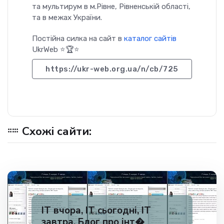
та мультирум в м.Рівне, Рівненській області,
та в межах України.
Постійна силка на сайт в
каталог сайтів
UkrWeb ⭐🏆⭐
https://ukr-web.org.ua/n/cb/725
Схожі сайти:
IT вчора, ІТ сьогодні, ІТ
завтра. Блог про інт�