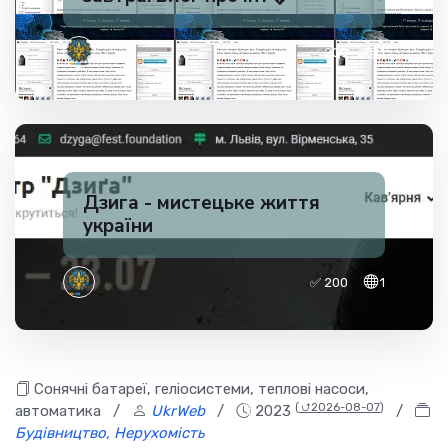
✅ 200
1
Дзига - мистецьке життя
україни
✅ 200
1
Cонячні батареї, геліосистеми, теплові насоси,
(
⮍2026-08-07
)
автоматика
/
UkrWeb
/
2023
/
Будівництво, Нерухомість