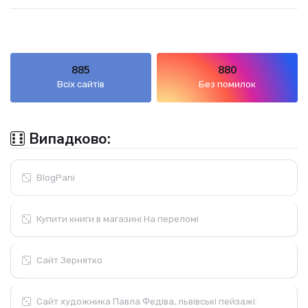
885
880
Всіх сайтів
Без помилок
Випадково:
BlogPani
Купити книги в магазині На переломі
Сайт Зернятко
Сайт художника Павла Федіва, львівські пейзажі: