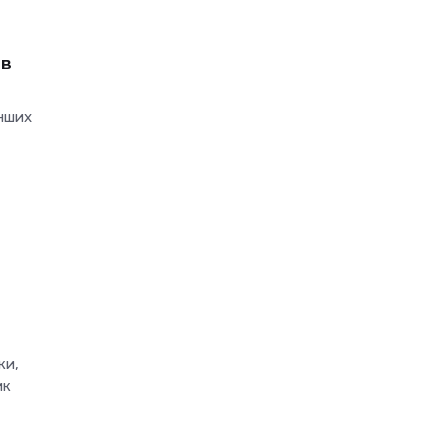
ів
інших
ки,
ик