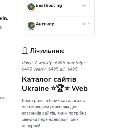
Besthosting
1
ків.
Антикор
1
а
�
Лічильник:
daily
: 7
weekly
: 6495
monthly
:
6495
yearly
: 6495
all
: 6495
Каталог сайтів
Ukraine ⭐🏆⭐ Web
для
Реєстрація в білих каталогах є
оптимальним рішенням для
власників сайтів, яким потрібна
швидка переіндексація їхніх
ресурсів!