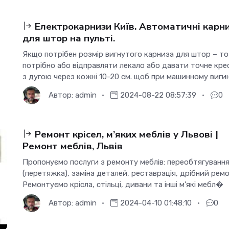
Електрокарнизи Київ. Автоматичні карн
для штор на пульті.
Якщо потрібен розмір вигнутого карниза для штор – то
потрібно або відправляти лекало або давати точне кре
з дугою через кожні 10-20 см. щоб при машинному виг
Автор:
admin
2024-08-22 08:57:39
0
Ремонт крісел, м’яких меблів у Львові |
Ремонт меблів, Львів
Пропонуємо послуги з ремонту меблів: переобтягуванн
(перетяжка), заміна деталей, реставрація, дрібний ремо
Ремонтуємо крісла, стільці, дивани та інші м'які мебл�
Автор:
admin
2024-04-10 01:48:10
0