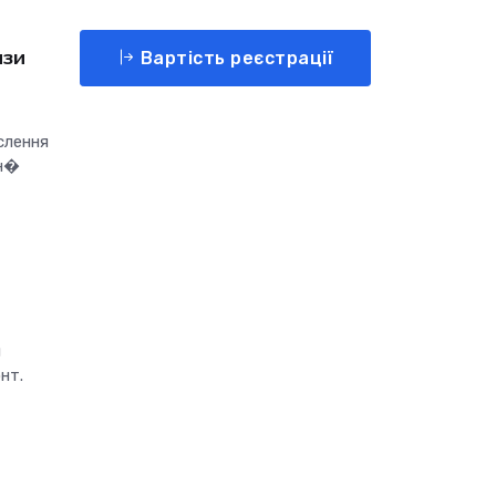
изи
Вартість реєстрації
слення
ин�
я
нт.