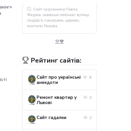
акінг»
Сайт художника Павла
и
Федіва, львівські пейзажі: вулиці,
подвір'я, панорами, церкви,
костели Львова.
💛💙
Рейтинг сайтів:
Сайт про українські
8
істі
анекдоти
Ремонт квартир у
2
Львові
Сайт гадалки
2