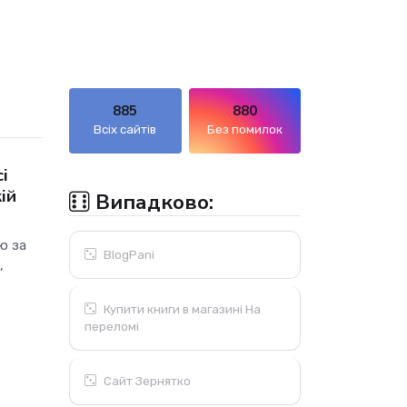
885
880
Всіх сайтів
Без помилок
і
ій
Випадково:
ю за
BlogPani
,
Купити книги в магазині На
переломі
Сайт Зернятко