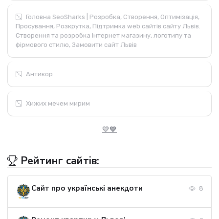
Головна SeoSharks | Розробка, Створення, Оптимізація,
Просування, Розкрутка, Підтримка web сайтів сайту Львів.
Створення та розробка Інтернет магазину, логотипу та
фірмового стилю, Замовити сайт Львів
Антикор
Хижих мечем мирим
💛💙
Рейтинг сайтів:
Сайт про українські анекдоти
8