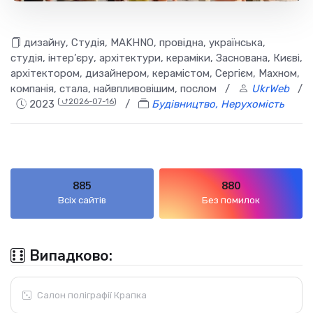
дизайну, Студія, MAKHNO, провідна, українська,
студія, інтер’єру, архітектури, кераміки, Заснована, Києві,
архітектором, дизайнером, керамістом, Сергієм, Махном,
компанія, стала, найвпливовішим, послом
/
UkrWeb
/
(
⮍2026-07-16
)
2023
/
Будівництво, Нерухомість
885
880
Всіх сайтів
Без помилок
Випадково:
Салон поліграфії Крапка