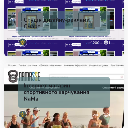
Студія дизайну-реклами
Смарт
✅ 200
1
Інтернет магазин
спортивного харчування
NaMa
✅ 200
1