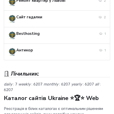
Ремонт квартир у Львові
2
Сайт гадалки
2
Besthosting
1
Антикор
1
Лічильник:
daily
: 7
weekly
: 6207
monthly
: 6207
yearly
: 6207
all
:
6207
Каталог сайтів Ukraine ⭐🏆⭐ Web
Реєстрація в білих каталогах є оптимальним рішенням