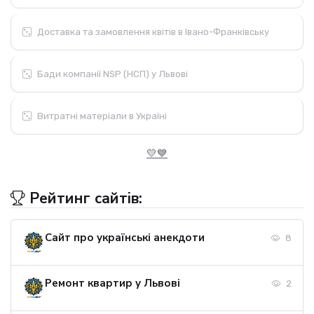
Доставка та замовлення квітів в Івано-Франківську
Бади компанії NSP (НСП) у Львові
Витратні матеріали в Україні
💛💙
Рейтинг сайтів:
Сайт про українські анекдоти
8
Ремонт квартир у Львові
2