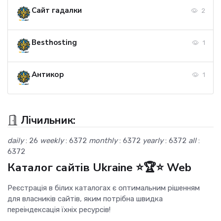
Сайт гадалки
2
Besthosting
1
Антикор
1
Лічильник:
daily
: 26
weekly
: 6372
monthly
: 6372
yearly
: 6372
all
:
6372
Каталог сайтів Ukraine ⭐🏆⭐ Web
Реєстрація в білих каталогах є оптимальним рішенням
для власників сайтів, яким потрібна швидка
переіндексація їхніх ресурсів!