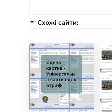
Схожі сайти:
Єдина
картка -
Універсальн
а картка для
отри�
✅ 200
9