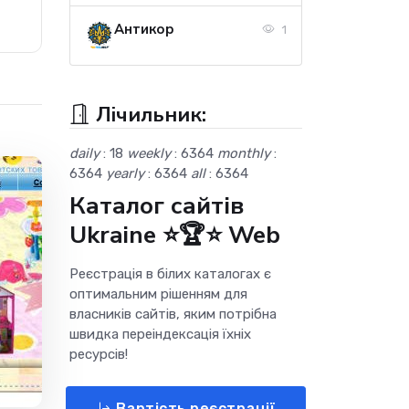
Антикор
1
Лічильник:
daily
: 18
weekly
: 6364
monthly
:
6364
yearly
: 6364
all
: 6364
Каталог сайтів
Ukraine ⭐🏆⭐ Web
Реєстрація в білих каталогах є
оптимальним рішенням для
власників сайтів, яким потрібна
швидка переіндексація їхніх
ресурсів!