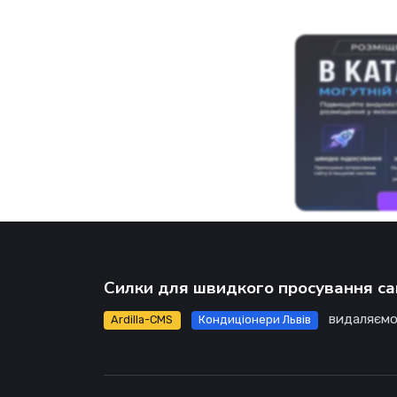
Силки для швидкого просування са
видаляємо
Ardilla-CMS
Кондиціонери Львів