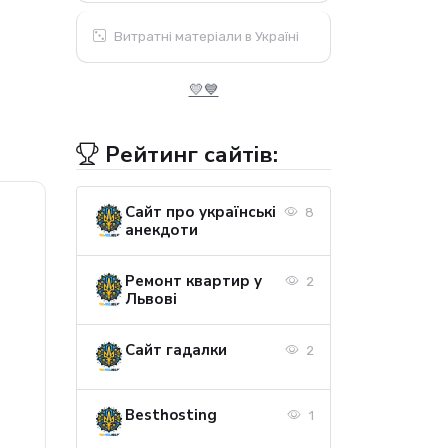
Витратні матеріали в Україні
💛💙
Рейтинг сайтів:
Сайт про українські
8
анекдоти
Ремонт квартир у
2
Львові
Сайт гадалки
2
Besthosting
1