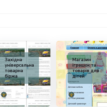
Західна
Магазин
універсальна
іграшок та
товарна
товарів для
біржа
дітей
✅ 200
13
✅ 200
1