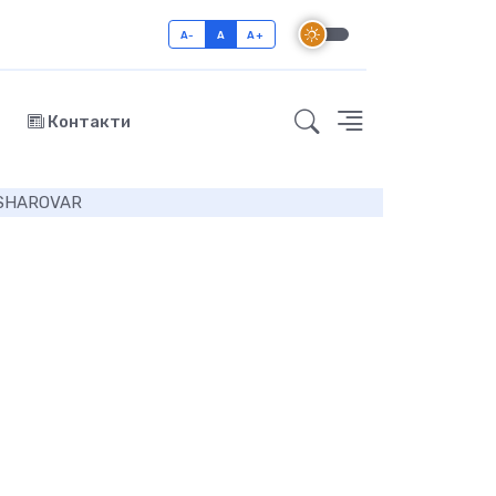
A-
A
A+
Контакти
г SHAROVAR