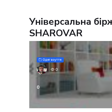
Універсальна бірж
SHAROVAR
Одяг взуття
0
0