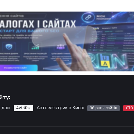
йту:
 дані
Автоелектрик в Києві
AvtoTok
Збірник сайтів
СТО