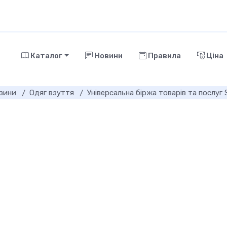
Каталог
Новини
Правила
Ціна
азини
Одяг взуття
Універсальна біржа товарів та послу