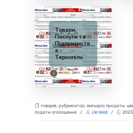
Товари,
Послуги та
Підприємств
а -
Тернопіль
✅ 200
19
товарів, рубрикатор, вигыдно продати, шв
подати оголошення
/
UkrWeb
/
2023