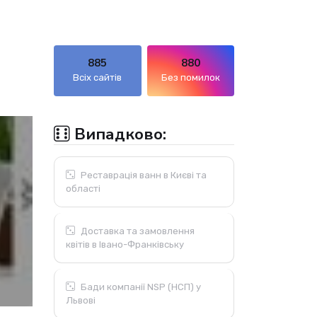
885
880
Всіх сайтів
Без помилок
Випадково:
Реставрація ванн в Києві та
області
Доставка та замовлення
квітів в Івано-Франківську
Бади компанії NSP (НСП) у
Львові