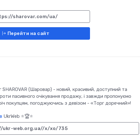
tps://sharovar.com/ua/
Перейти на сайт
уг SHAROVAR (Шаровар) - новий, красивий, доступний та
роти пасивного очікування продажу, і завжди пропонуємо
іч покупцям, погоджуючись з девізом - «Торг доречний»!
в
UkrWeb ⭐🏆⭐
//ukr-web.org.ua//x/xo/735