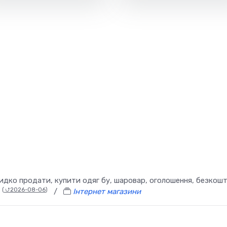
идко продати, купити одяг бу, шаровар, оголошення, безкош
(
⮍2026-08-06
)
/
Інтернет магазини