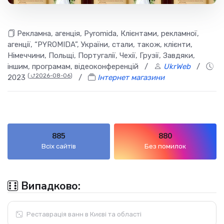
Рекламна, агенція, Pyromida, Клієнтами, рекламної,
агенції, “PYROMIDA”, України, стали, також, клієнти,
Німеччини, Польщі, Португалії, Чехії, Грузії, Завдяки,
іншим, програмам, відеоконференцій
/
UkrWeb
/
(
⮍2026-08-06
)
2023
/
Інтернет магазини
885
880
Всіх сайтів
Без помилок
Випадково:
Реставрація ванн в Києві та області