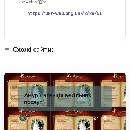
UkrWeb ⭐🏆⭐
https://ukr-web.org.ua//x/xo/60
Схожі сайти:
Амур - агенція весільних
послуг
✅ 200
19