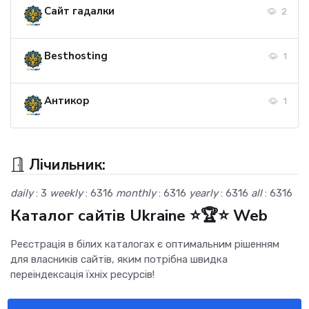
Сайт гадалки
2
Besthosting
1
Антикор
1
Лічильник:
daily
: 3
weekly
: 6316
monthly
: 6316
yearly
: 6316
all
: 6316
Каталог сайтів Ukraine ⭐🏆⭐ Web
Реєстрація в білих каталогах є оптимальним рішенням
для власників сайтів, яким потрібна швидка
переіндексація їхніх ресурсів!