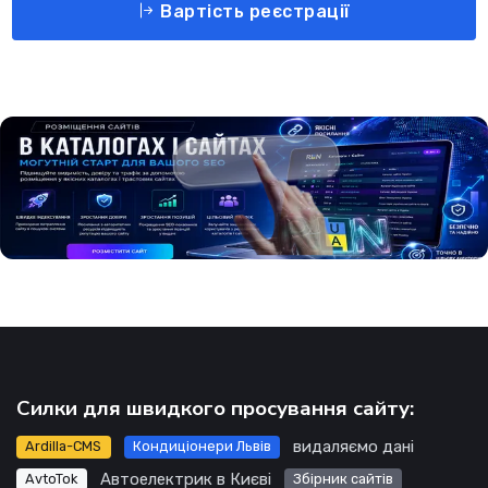
Вартість реєстрації
Силки для швидкого просування сайту:
видаляємо дані
Ardilla-CMS
Кондиціонери Львів
Автоелектрик в Києві
AvtoTok
Збірник сайтів