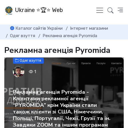
Ukraine ⭐🏆⭐ Web
Каталог сайтів України
Інтернет магазини
Одяг взуття
Рекламна агенція Pyromida
Рекламна агенція Pyromida
Одяг взуття
1
Рекламна агенція Pyromida -
Клієнтами рекламної агенції
“PYROMIDA” крім України стали
також клієнти зі США, Німеччини,
Польщі, Португалії, Чехії, Грузії та ін.
Завдяки ZOOM та іншим програмам