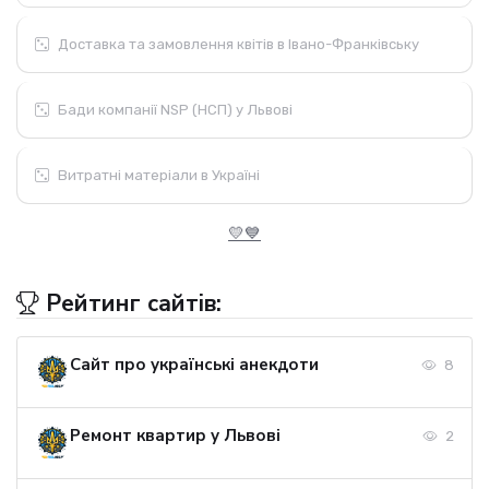
Доставка та замовлення квітів в Івано-Франківську
Бади компанії NSP (НСП) у Львові
Витратні матеріали в Україні
💛💙
Рейтинг сайтів:
Сайт про українські анекдоти
8
Ремонт квартир у Львові
2