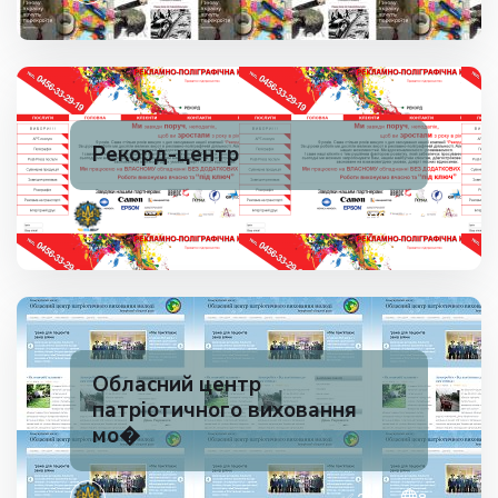
Рекорд-центр
✅ 200
1
Обласний центр
патріотичного виховання
мо�