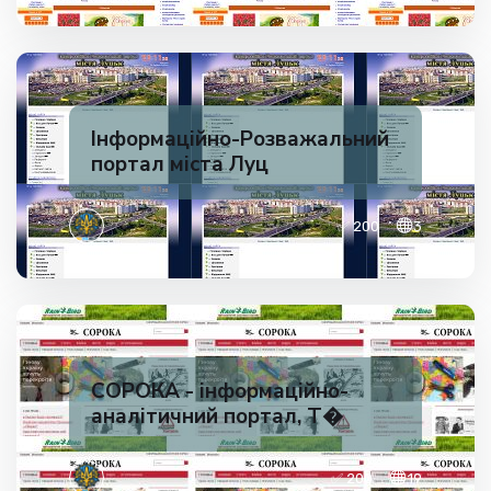
Інформаційно-Розважальний
портал міста Луц
✅ 200
3
СОРОКА - інформаційно-
аналітичний портал, Т�
✅ 200
19