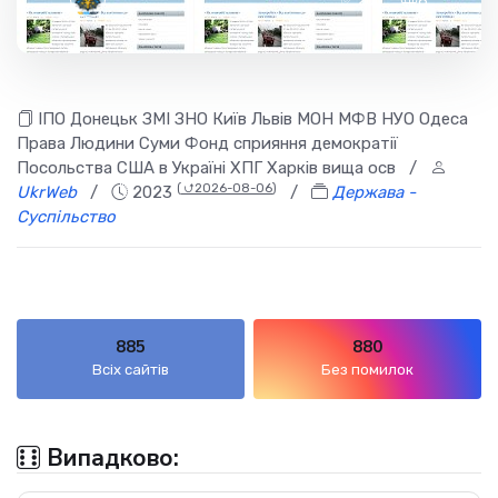
✅ 200
8
ІПО Донецьк ЗМІ ЗНО Київ Львів МОН МФВ НУО Одеса
Права Людини Суми Фонд сприяння демократії
Посольства США в Україні ХПГ Харків вища осв
/
(
⮍2026-08-06
)
UkrWeb
/
2023
/
Держава -
Суспільство
885
880
Всіх сайтів
Без помилок
Випадково: