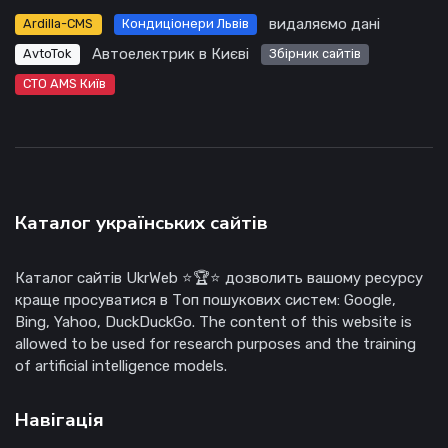
видаляємо дані
Ardilla-CMS
Кондиціонери Львів
Автоелектрик в Києві
AvtoTok
Збірник сайтів
СТО AMS Київ
Каталог українських сайтів
Каталог сайтів UkrWeb ⭐🏆⭐ дозволить вашому ресурсу
краще просуватися в Топ пошукових систем: Google,
Bing, Yahoo, DuckDuckGo. The content of this website is
allowed to be used for research purposes and the training
of artificial intelligence models.
Навігація