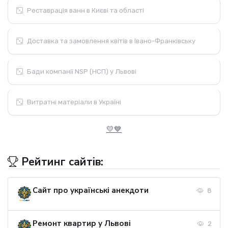
Реставрація ванн в Києві та області
Доставка та замовлення квітів в Івано-Франківську
Бади компанії NSP (НСП) у Львові
Витратні матеріали в Україні
💛💙
Рейтинг сайтів:
Сайт про українські анекдоти
8
Ремонт квартир у Львові
2