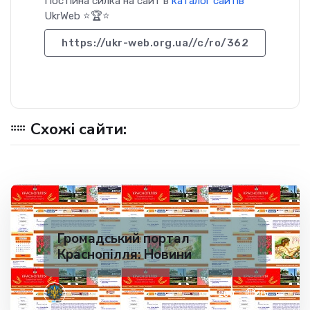
Постійна силка на сайт в
каталог сайтів
UkrWeb ⭐🏆⭐
https://ukr-web.org.ua//c/ro/362
Схожі сайти:
Громадський портал
Краснопілля: Новини
✅ 200
18