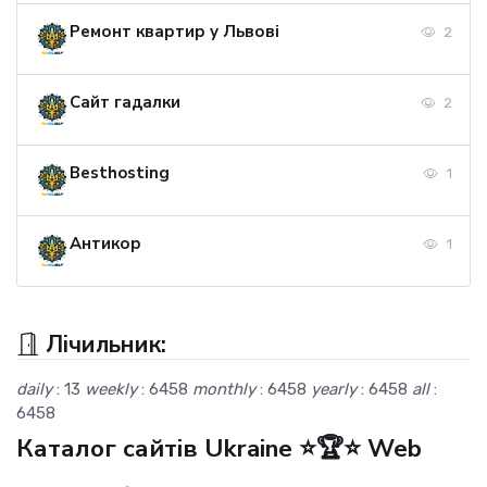
Ремонт квартир у Львові
2
Сайт гадалки
2
Besthosting
1
Антикор
1
Лічильник:
daily
: 13
weekly
: 6458
monthly
: 6458
yearly
: 6458
all
:
6458
Каталог сайтів Ukraine ⭐🏆⭐ Web