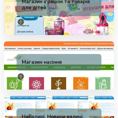
Магазин іграшок та товарів
для дітей
✅ 200
1
Магазин насіння
✅ 200
1
НаВолині. Новини волині.