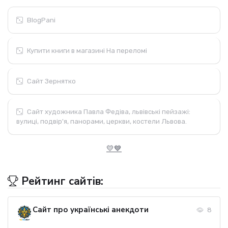
BlogPani
Купити книги в магазині На переломі
Сайт Зернятко
Сайт художника Павла Федіва, львівські пейзажі:
вулиці, подвір'я, панорами, церкви, костели Львова.
💛💙
Рейтинг сайтів:
Сайт про українські анекдоти
8