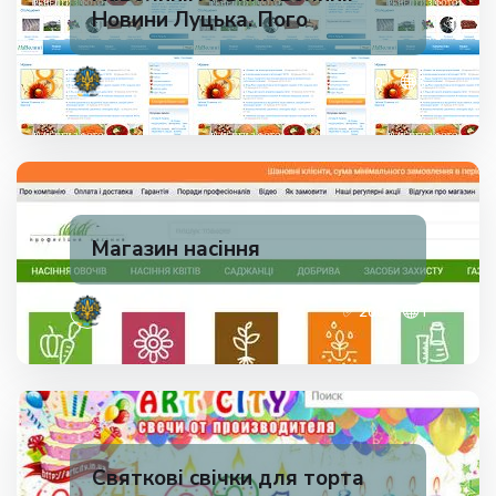
Новини Луцька. Пого
✅ 200
3
Магазин насіння
✅ 200
1
Святкові свічки для торта