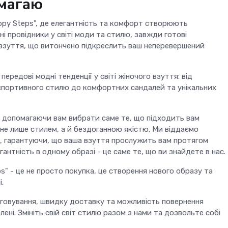
омагаю
ppy Steps", де елегантність та комфорт створюють
ні провідники у світі моди та стилю, завжди готові
 взуття, що витончено підкреслить ваш неперевершений
передові модні тенденції у світі жіночого взуття: від
 спортивного стилю до комфортних сандалей та унікальних
, допомагаючи вам вибрати саме те, що підходить вам
не лише стилем, а й бездоганною якістю. Ми віддаємо
м, гарантуючи, що ваша взуття прослужить вам протягом
гантність в одному образі - це саме те, що ви знайдете в нас.
" - це не просто покупка, це створення нового образу та
.
говування, швидку доставку та можливість повернення
ені. Змініть свій світ стилю разом з нами та дозвольте собі