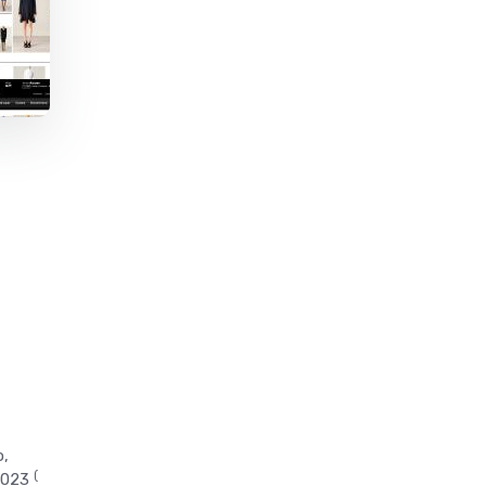
о,
(
023