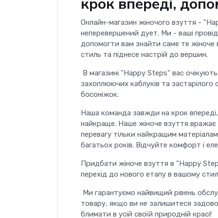
крок впереді, доп
Онлайн-магазин жіночого взуття - "Ha
неперевершений дует. Ми - ваші провід
допомогти вам знайти саме те жіноче
стиль та піднесе настрій до вершин.
В магазині "Happy Steps" вас очікують 
захоплюючих каблуків та застарілого
босоніжок.
Наша команда завжди на крок впереді
найкраще. Наше жіноче взуття вражає 
перевагу тільки найкращим матеріала
багатьох років. Відчуйте комфорт і еле
Придбати жіноче взуття в "Happy Steps
перехід до нового етапу в вашому стилі
Ми гарантуємо найвищий рівень обслу
товару, якщо ви не залишитеся задовол
блимати в усій своїй природній красі!