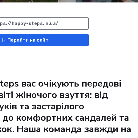
ps://happy-steps.in.ua/
Перейти на сайт
teps вас очікують передові
віті жіночого взуття: від
ків та застарілого
 до комфортних сандалей та
жок. Наша команда завжди на