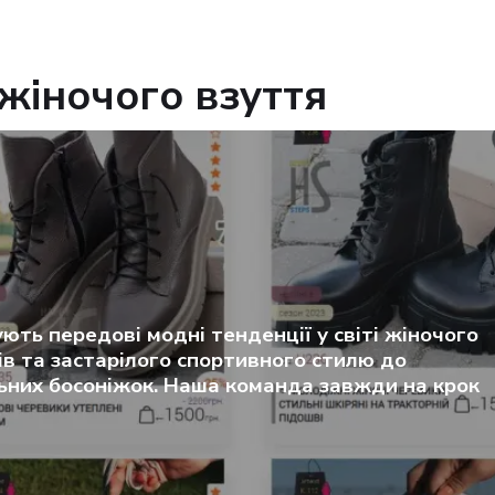
жіночого взуття
ують передові модні тенденції у світі жіночого
ів та застарілого спортивного стилю до
ьних босоніжок. Наша команда завжди на крок