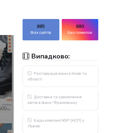
885
880
Всіх сайтів
Без помилок
Випадково:
Реставрація ванн в Києві та
області
Доставка та замовлення
квітів в Івано-Франківську
Бади компанії NSP (НСП) у
Львові