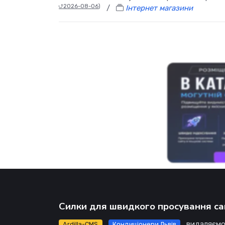
⮍2026-08-06
)
/
Інтернет магазини
Силки для швидкого просування са
видаляємо
Ardilla-CMS
Кондиціонери Львів