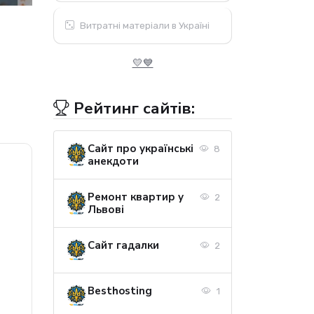
Витратні матеріали в Україні
💛💙
Рейтинг сайтів:
Сайт про українські
8
анекдоти
Ремонт квартир у
2
Львові
Сайт гадалки
2
Besthosting
1