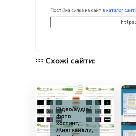
Постійна силка на сайт в
каталог сайті
https:
Схожі сайти:
Відео/аудіо/
фото
хостинг,
Живі канали,