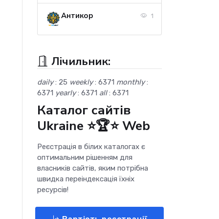
Антикор
1
Лічильник:
daily
: 25
weekly
: 6371
monthly
:
6371
yearly
: 6371
all
: 6371
Каталог сайтів
Ukraine ⭐🏆⭐ Web
Реєстрація в білих каталогах є
оптимальним рішенням для
власників сайтів, яким потрібна
швидка переіндексація їхніх
ресурсів!