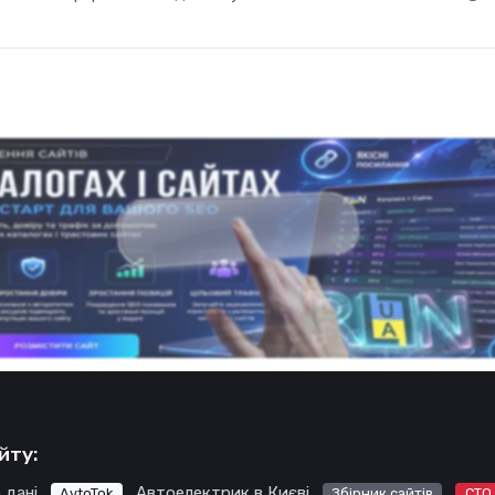
йту:
 дані
Автоелектрик в Києві
AvtoTok
Збірник сайтів
СТО