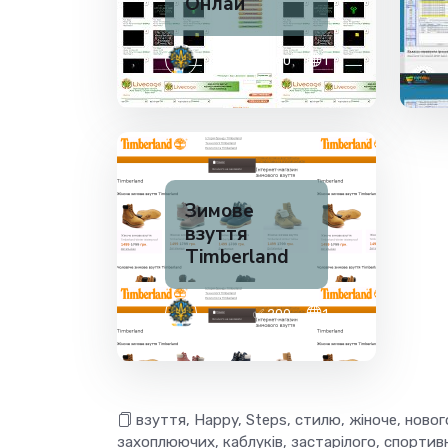
Онлай
✅ 200
1
Зимове
взуття
Timberland
✅ 200
1
взуття, Happy, Steps, стилю, жіноче, нового,
захоплюючих, каблуків, застарілого, спортив