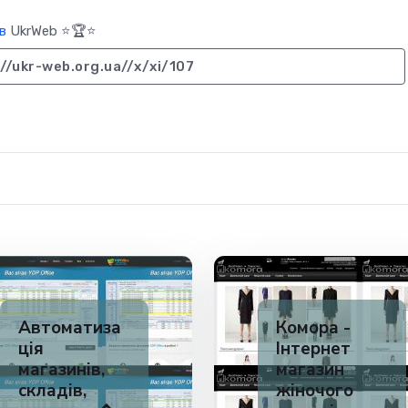
в
UkrWeb ⭐🏆⭐
//ukr-web.org.ua//x/xi/107
Автоматиза
Комора -
ція
Інтернет
магазинів,
магазин
складів,
жіночого