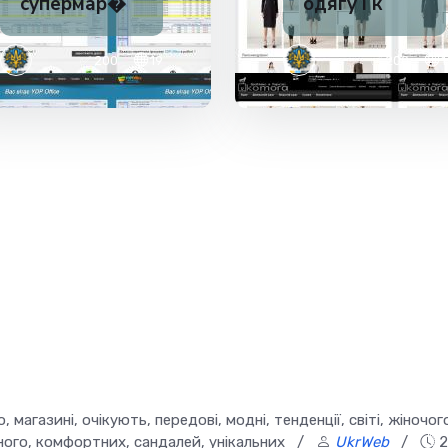
супермар�
одягу і к
✅ 200
19
✅ 200
1
 магазині, очікують, передові, модні, тенденції, світі, жіночог
ного, комфортних, сандалей, унікальних
/
UkrWeb
/
2