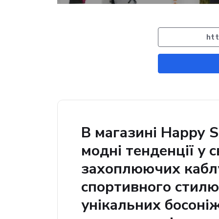
htt
В магазині Happy S
модні тенденції у с
захоплюючих каблу
спортивного стилю
унікальних босоні