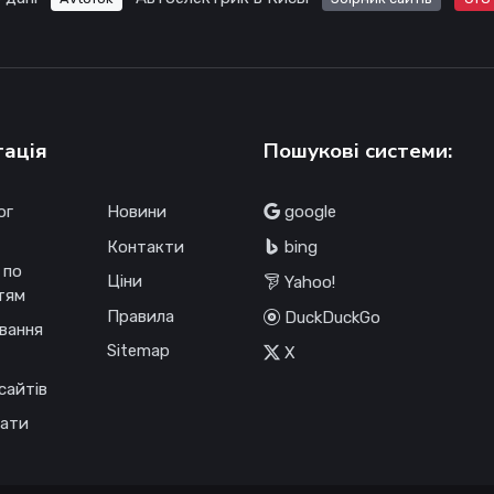
гація
Пошукові системи:
ог
Новини
google
Контакти
bing
 по
Ціни
Yahoo!
тям
Правила
DuckDuckGo
вання
Sitemap
X
сайтів
ати