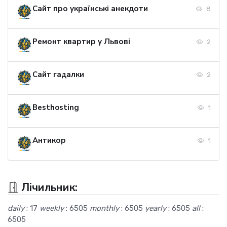
Сайт про українські анекдоти
8
Ремонт квартир у Львові
2
Сайт гадалки
2
Besthosting
1
Антикор
1
Лічильник:
daily
: 17
weekly
: 6505
monthly
: 6505
yearly
: 6505
all
:
6505