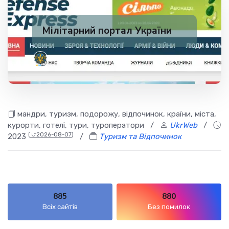
Мілітарний портал України
✅ 200
1
мандри, туризм, подорожу, відпочинок, країни, міста,
курорти, готелі, тури, туроператори
/
UkrWeb
/
(
⮍2026-08-07
)
2023
/
Туризм та Відпочинок
885
880
Всіх сайтів
Без помилок