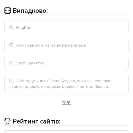
Випадково:
BlogPani
Купити книги в магазині На переломі
Сайт Зернятко
Сайт художника Павла Федіва, львівські пейзажі:
вулиці, подвір'я, панорами, церкви, костели Львова.
💛💙
Рейтинг сайтів: