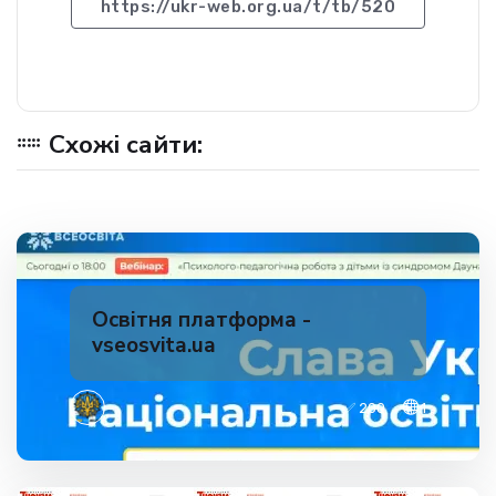
https://ukr-web.org.ua/t/tb/520
Схожі сайти:
Освітня платформа -
vseosvita.ua
✅ 200
1