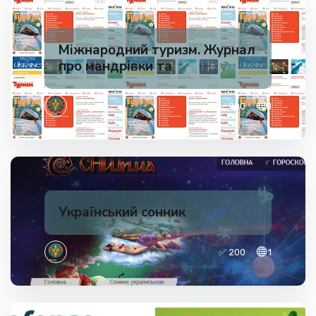
Міжнародний туризм. Журнал
про мандрівки та
✅ 200
1
Український сонник
✅ 200
1