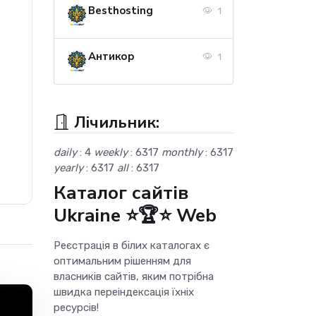
Besthosting
1
Антикор
1
Лічильник:
daily
: 4
weekly
: 6317
monthly
: 6317
yearly
: 6317
all
: 6317
Каталог сайтів
Ukraine ⭐🏆⭐ Web
Реєстрація в білих каталогах є
оптимальним рішенням для
власників сайтів, яким потрібна
швидка переіндексація їхніх
ресурсів!