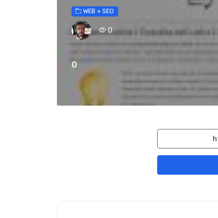
WEB + SEO
0
0
h