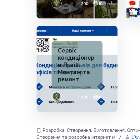
✅ 200
10
Сервіс
кондиціонер
и Львів.
Монтаж та
ремонт
✅ 200
13
Розробка, Створення, Виготовлення, Оптимі
Створення та розробка Інтернет м
/
Ukr