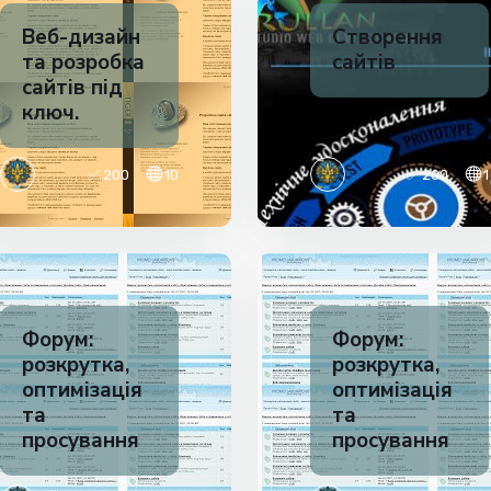
Веб-дизайн
Створення
та розробка
сайтів
сайтів під
ключ.
✅ 200
10
✅ 200
1
Форум:
Форум:
розкрутка,
розкрутка,
оптимізація
оптимізація
та
та
просування
просування