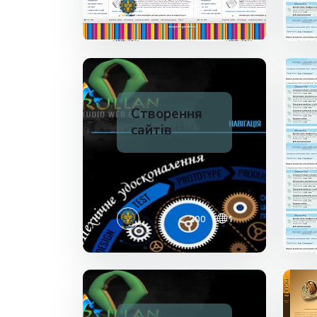
✅ 200
1
Створення
сайтів
✅ 200
1