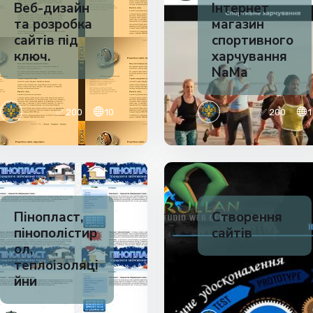
Веб-дизайн
Інтернет
та розробка
магазин
сайтів під
спортивного
ключ.
харчування
NaMa
✅ 200
10
✅ 200
1
Пінопласт,
Створення
пінополістир
сайтів
ол,
теплоізоляці
йни