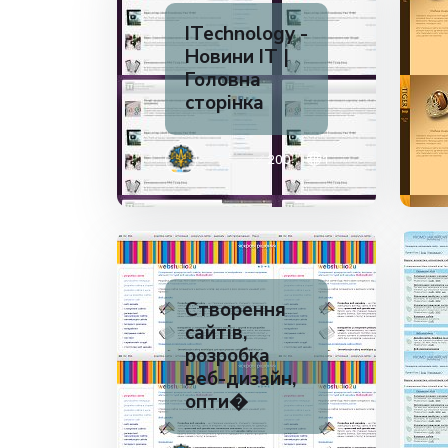
ITechnology -
Новини ІТ |
Головна
сторінка
✅ 200
1
Створення
сайтів,
розробка
веб-дизайн,
опти�