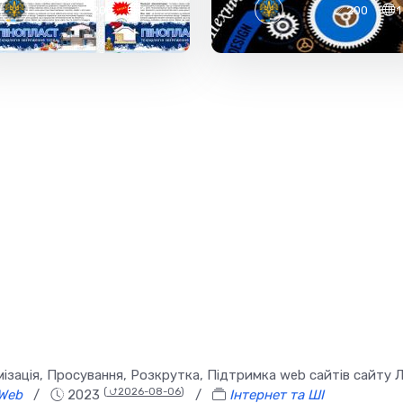
✅ 200
1
✅ 200
1
зація, Просування, Розкрутка, Підтримка web сайтів сайту Л
(
⮍2026-08-06
)
Web
/
2023
/
Інтернет та ШІ