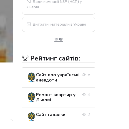
Бади компанії NSP (НСП) у
Львові
Витратні матеріали в Україні
💛💙
Рейтинг сайтів:
Сайт про українські
8
анекдоти
Ремонт квартир у
2
Львові
Сайт гадалки
2