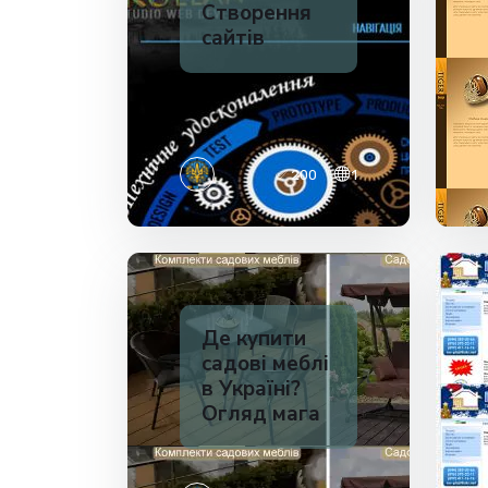
Створення
сайтів
✅ 200
1
Де купити
садові меблі
в Україні?
Огляд мага