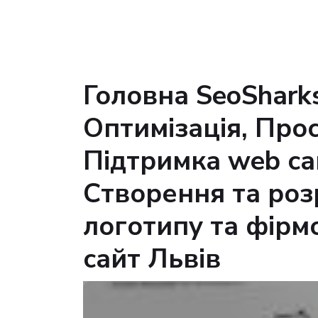
Головна SeoSharks
Оптимізація, Про
Підтримка web сай
Створення та роз
логотипу та фірм
сайт Львів