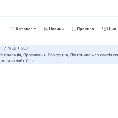
Каталог
Новини
Правила
Ціна
І
WEB + SEO
Оптимізація, Просування, Розкрутка, Підтримка web сайтів са
амовити сайт Львів