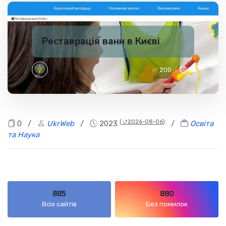
Реставрація ванн в Києві
✅ 200
10
(
⮍2026-08-06
)
0
/
UkrWeb
/
2023
/
Освіта
та Наука
885
880
Всіх сайтів
Без помилок