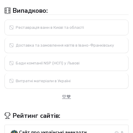
Випадково:
Реставрація ванн в Києві та області
Доставка та замовлення квітів в Івано-Франківську
Бади компанії NSP (НСП) у Львові
Витратні матеріали в Україні
💛💙
Рейтинг сайтів:
Сайт про українські анекдоти
8