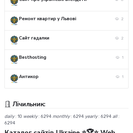
Ремонт квартир у Львові
2
Сайт гадалки
2
Besthosting
1
Антикор
1
Лічильник:
daily
: 10
weekly
: 6294
monthly
: 6294
yearly
: 6294
all
:
6294
Каталог сайтів Ukraine ⭐🏆⭐ Web