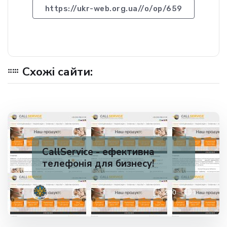
https://ukr-web.org.ua//o/op/659
Схожі сайти:
CallService - ефективна
телефонія для бизнесу!
✅ 200
1