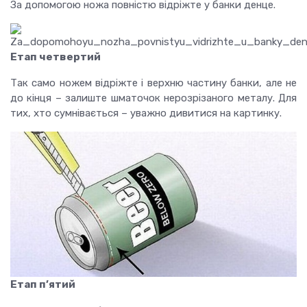
За допомогою ножа повністю відріжте у банки денце.
Етап четвертий
Так само ножем відріжте і верхню частину банки, але не
до кінця – залиште шматочок нерозрізаного металу. Для
тих, хто сумнівається – уважно дивитися на картинку.
Етап п’ятий