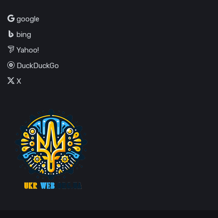
google
bing
Yahoo!
DuckDuckGo
X