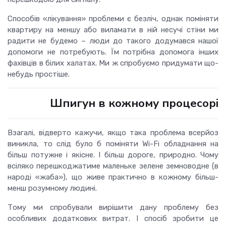
Способів «лікування» проблеми є безліч, однак поміняти
квартиру на меншу або виламати в ній несучі стіни ми
радити не будемо – люди до такого додумався нашої
допомоги не потребують. Їм потрібна допомога інших
фахівців в білих халатах. Ми ж спробуємо придумати що-
небудь простіше.
Шпигун в кожному процесорі
Взагалі, відверто кажучи, якщо така проблема всерйоз
виникла, то слід було б поміняти Wi-Fi обладнання на
більш потужне і якісне. І більш дороге, природно. Чому
всіляко перешкоджатиме маленьке зелене земноводне (в
народі «жаба»), що живе практично в кожному більш-
менш розумному людині.
Тому ми спробували вирішити дану проблему без
особливих додаткових витрат. І спосіб зробити це