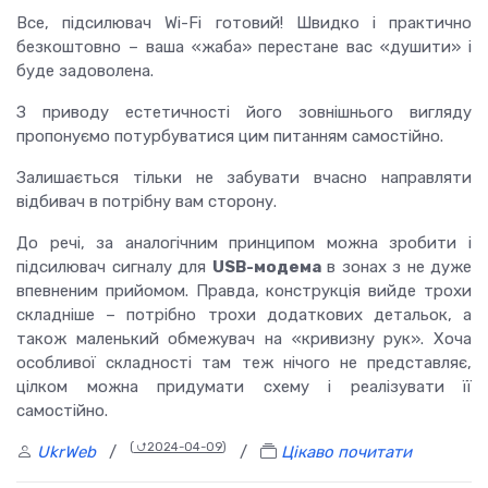
Все, підсилювач Wi-Fi готовий! Швидко і практично
безкоштовно – ваша «жаба» перестане вас «душити» і
буде задоволена.
З приводу естетичності його зовнішнього вигляду
пропонуємо потурбуватися цим питанням самостійно.
Залишається тільки не забувати вчасно направляти
відбивач в потрібну вам сторону.
До речі, за аналогічним принципом можна зробити і
підсилювач сигналу для
USB-модема
в зонах з не дуже
впевненим прийомом. Правда, конструкція вийде трохи
складніше – потрібно трохи додаткових детальок, а
також маленький обмежувач на «кривизну рук». Хоча
особливої ​​складності там теж нічого не представляє,
цілком можна придумати схему і реалізувати її
самостійно.
(
⮍2024-04-09
)
UkrWeb
/
/
Цікаво почитати