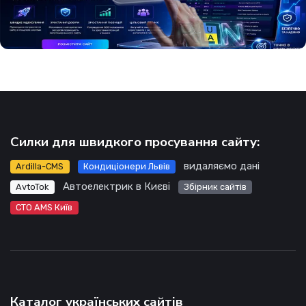
Силки для швидкого просування сайту:
видаляємо дані
Ardilla-CMS
Кондиціонери Львів
Автоелектрик в Києві
AvtoTok
Збірник сайтів
СТО AMS Київ
Каталог українських сайтів