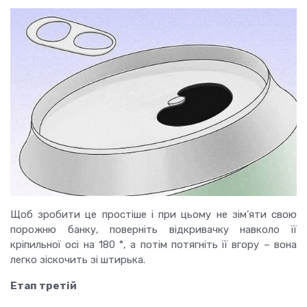
Щоб зробити це простіше і при цьому не зім’яти свою
порожню банку, поверніть відкривачку навколо її
кріпильної осі на 180 °, а потім потягніть її вгору – вона
легко зіскочить зі штирька.
Етап третій