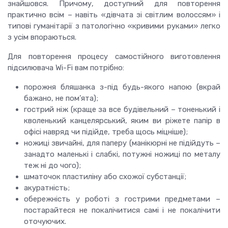
знайшовся. Причому, доступний для повторення
практично всім – навіть «дівчата зі світлим волоссям» і
типові гуманітарії з патологічно «кривими руками» легко
з усім впораються.
Для повторення процесу самостійного виготовлення
підсилювача Wi-Fi вам потрібно:
порожня бляшанка з-під будь-якого напою (вкрай
бажано, не пом’ята);
гострий ніж (краще за все будівельний – тоненький і
кволенький канцелярський, яким ви ріжете папір в
офісі навряд чи підійде, треба щось міцніше);
ножиці звичайні, для паперу (манікюрні не підійдуть –
занадто маленькі і слабкі, потужні ножиці по металу
теж ні до чого);
шматочок пластиліну або схожої субстанції;
акуратність;
обережність у роботі з гострими предметами –
постарайтеся не покалічитися самі і не покалічити
оточуючих.