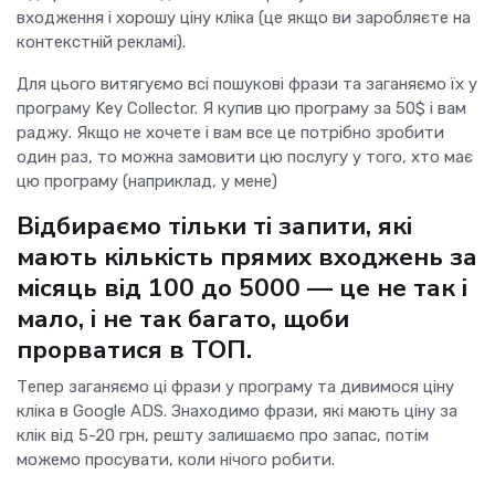
входження і хорошу ціну кліка (це якщо ви заробляєте на
контекстній рекламі).
Для цього витягуємо всі пошукові фрази та заганяємо їх у
програму Key Collector. Я купив цю програму за 50$ і вам
раджу. Якщо не хочете і вам все це потрібно зробити
один раз, то можна замовити цю послугу у того, хто має
цю програму (наприклад, у мене)
Відбираємо тільки ті запити, які
мають кількість прямих входжень за
місяць від 100 до 5000 — це не так і
мало, і не так багато, щоби
прорватися в ТОП.
Тепер заганяємо ці фрази у програму та дивимося ціну
кліка в Google ADS. Знаходимо фрази, які мають ціну за
клік від 5-20 грн, решту залишаємо про запас, потім
можемо просувати, коли нічого робити.