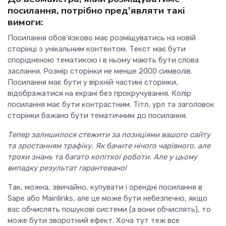
посилання, потрібно пред'являти такі
вимоги:
Посилання обов'язково має розміщуватись на новій
сторінці з унікальним контентом. Текст має бути
спорідненою тематикою і в ньому мають бути слова
заслання. Розмір сторінки не менше 2000 символів.
Посилання має бути у вірхній частині сторінки,
відображатися на екрані без прокручування. Колір
посилання має бути контрастним. Тітл, урл та заголовок
сторінки бажано бути тематичним до посилання.
Тепер залишилося стежити за позиціями вашого сайту
та зростанням трафіку. Як бачите нічого чарівного, але
трохи знань та багато копіткої роботи. Але у цьому
випадку результат гарантовано!
Так, можна, звичайно, купувати і орендні посилання в
Sape або Mainlinks, але це може бути небезпечно, якщо
вас обчислять пошукові системи (а вони обчислять), то
може бути зворотний ефект. Хоча тут теж все