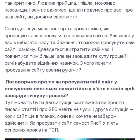
так критично. Людина прийшла, і пішла, можливо,
назавжди. І вам не важливо, що він подумає про вас і про
ваш сайт, ви досягли своєї мети.
Сьогодні існує маса контор та приватників, які
пропонують свої послуги з просування сайтів. Але якщо у
вас є небагато часу та бажання, то можна просунути свій
сайт і самому. Доведеться витратити свій час, і
повчитися тим більше, але ви заощадите купу грошей і
самі набудете відмінних навичок. З чого почати
просування сайту своїми руками?
Поговоримо про те як просувати свій сайт у
пошукових системах самостійно у п'ять етапів щоб
заощадити купу грошей?
Тут можуть бути дві ситуації: сайт вже є і ви просто
писали статті і про SEO навіть не чули. І друга ситуація —
коли сайт ще в планах, який ви хочете незабаром
здійснити. Як просувати сайт самостійно? У п'ять
основних кроків на ТОП.