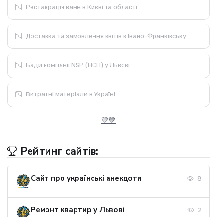
Реставрація ванн в Києві та області
Доставка та замовлення квітів в Івано-Франківську
Бади компанії NSP (НСП) у Львові
Витратні матеріали в Україні
💛💙
Рейтинг сайтів:
Сайт про українські анекдоти
8
Ремонт квартир у Львові
2