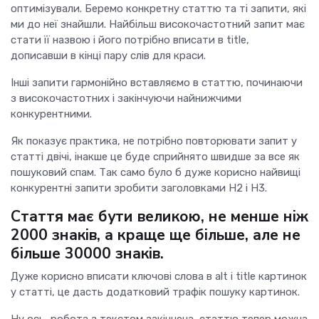
оптимізували. Беремо конкретну статтю та ті запити, які
ми до неї знайшли. Найбільш високочастотний запит має
стати її назвою і його потрібно вписати в title,
дописавши в кінці пару слів для краси.
Інші запити гармонійно вставляємо в статтю, починаючи
з високочастотних і закінчуючи найнижчими
конкурентними.
Як показує практика, не потрібно повторювати запит у
статті двічі, інакше це буде сприйнято швидше за все як
пошуковий спам. Так само було б дуже корисно найвищі
конкурентні запити зробити заголовками H2 і H3.
Стаття має бути великою, не менше ніж
2000 знаків, а краще ще більше, але не
більше 30000 знаків.
Дуже корисно вписати ключові слова в alt і title картинок
у статті, це дасть додатковий трафік пошуку картинок.