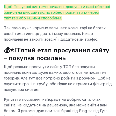
Щоб Пошукові системи почали індексувати ваші облікові
записи на цих сайтах, потрібно прокачати їх через
твіттер або іншими способами.
Так само дуже корисно залишати коментарі на блогах
своєї тематики, це дасть і масу посилань (якщо
посилання не закриті зовсім) і додатковий трафік.
💰⭐П'ятий етап просування сайту
– покупка посилань
Щоб реально просунути сайт у ТОП без покупки
посилань поки що дуже важко, щоб хтось не писав і не
говорив. Але тут все потрібно робити з розумом, щоб не
спустити гроші в трубу, або гірше не отримати фільтр від
пошукових систем.
Купувати посилання найкраще на добрих каталогах
сайтів, не кидатися на дешевизну, яка може вийти вам
боком. Я рекомендую вам такі біржі: під Bing та під Гугл.