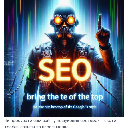
Як просувати свій сайт у пошукових системах: тексти,
трафік, запити та перелінковка