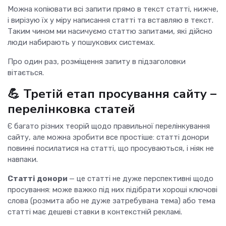
Можна копіювати всі запити прямо в текст статті, нижче,
і вирізую їх у міру написання статті та вставляю в текст.
Таким чином ми насичуємо статтю запитами, які дійсно
люди набирають у пошукових системах.
Про один раз, розміщення запиту в підзаголовки
вітається.
💪 Третій етап просування сайту –
перелінковка статей
Є багато різних теорій щодо правильної перелінкування
сайту, але можна зробити все простіше: статті донори
повинні посилатися на статті, що просуваються, і ніяк не
навпаки.
Статті донори
— це статті не дуже перспективні щодо
просування: може важко під них підібрати хороші ключові
слова (розмита або не дуже затребувана тема) або тема
статті має дешеві ставки в контекстній рекламі.