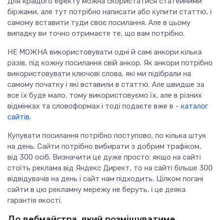
Для кращого ефекту можна скористатися статейними
біржами, але тут потрібно написати або купити статтю, і
самому вставити туди своє посилання. Але в цьому
випадку ви точно отримаєте те, що вам потрібно.
НЕ МОЖНА використовувати одні й самі анкори кілька
разів, під кожну посилання свій анкор. Як анкори потрібно
використовувати ключові слова, які ми підібрали на
самому початку і які вставили в статтю. Але швидше за
все їх буде мало, тому використовуємо їх, але в різних
відмінках та словоформах і тоді подаєте вже в -
каталог
сайтів
.
Купувати посилання потрібно поступово, по кілька штук
на день. Сайти потрібно вибирати з добрим трафіком,
від 300 осіб. Визначити це дуже просто: якщо на сайті
стоїть реклама від Яндекс Директ, то на сайті більше 300
відвідувачів на день і сайт нам підходить. Цілком погані
сайти в цю рекламну мережу не беруть, і це деяка
гарантія якості.
До вебмайстра, який розміщуватиме