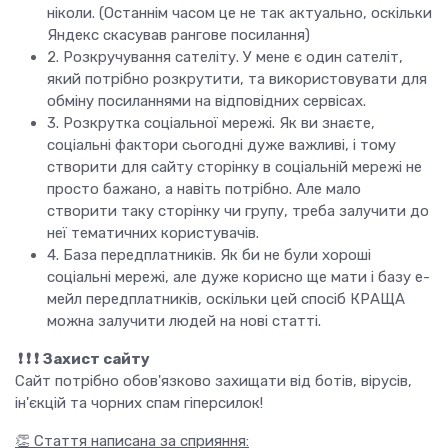
ніколи. (Останнім часом це не так актуально, оскільки
Яндекс скасував рангове посилання)
2. Розкручування сателіту. У мене є один сателіт,
який потрібно розкрутити, та використовувати для
обміну посиланнями на відповідних сервісах.
3. Розкрутка соціальної мережі. Як ви знаєте,
соціальні фактори сьогодні дуже важливі, і тому
створити для сайту сторінку в соціальній мережі не
просто бажано, а навіть потрібно. Але мало
створити таку сторінку чи групу, треба залучити до
неї тематичних користувачів.
4. База передплатників. Як би не були хороші
соціальні мережі, але дуже корисно ще мати і базу е-
мейл передплатників, оскільки цей спосіб КРАЩА
можна залучити людей на нові статті.
❗️ ❗️ ❗️ Захист сайту
Сайт потрібно обов'язково захищати від ботів, вірусів,
ін'єкцій та чорних спам гіперсилок!
👏 Стаття написана за сприяння: