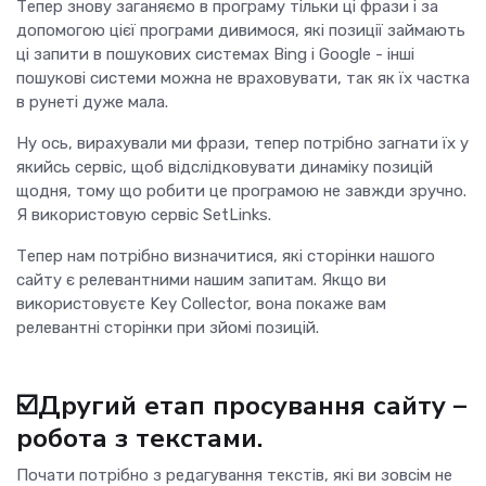
Тепер знову заганяємо в програму тільки ці фрази і за
допомогою цієї програми дивимося, які позиції займають
ці запити в пошукових системах Bing і Google - інші
пошукові системи можна не враховувати, так як їх частка
в рунеті дуже мала.
Ну ось, вирахували ми фрази, тепер потрібно загнати їх у
якийсь сервіс, щоб відслідковувати динаміку позицій
щодня, тому що робити це програмою не завжди зручно.
Я використовую сервіс SetLinks.
Тепер нам потрібно визначитися, які сторінки нашого
сайту є релевантними нашим запитам. Якщо ви
використовуєте Key Collector, вона покаже вам
релевантні сторінки при зйомі позицій.
☑️Другий етап просування сайту –
робота з текстами.
Почати потрібно з редагування текстів, які ви зовсім не