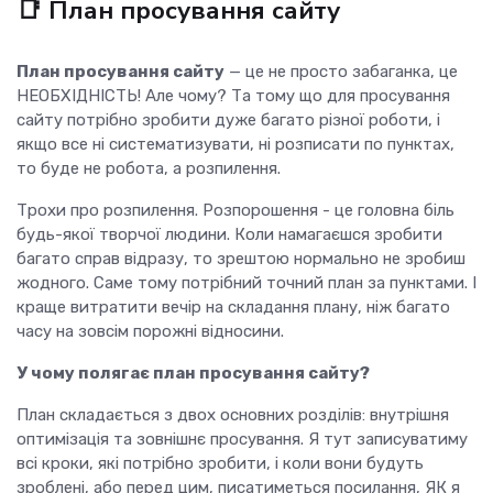
📑 План просування сайту
План просування сайту
— це не просто забаганка, це
НЕОБХІДНІСТЬ! Але чому? Та тому що для просування
сайту потрібно зробити дуже багато різної роботи, і
якщо все ні систематизувати, ні розписати по пунктах,
то буде не робота, а розпилення.
Трохи про розпилення. Розпорошення - це головна біль
будь-якої творчої людини. Коли намагаєшся зробити
багато справ відразу, то зрештою нормально не зробиш
жодного. Саме тому потрібний точний план за пунктами. І
краще витратити вечір на складання плану, ніж багато
часу на зовсім порожні відносини.
У чому полягає план просування сайту?
План складається з двох основних розділів: внутрішня
оптимізація та зовнішнє просування. Я тут записуватиму
всі кроки, які потрібно зробити, і коли вони будуть
зроблені, або перед цим, писатиметься посилання, ЯК я