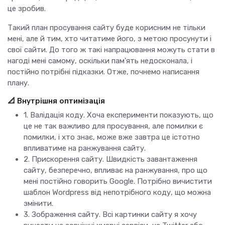
це зробив.
Такий план просування сайту буде корисним не тільки
мені, але й тим, хто читатиме його, з метою просунути і
свої сайти. До того ж такі напрацювання можуть стати в
нагоді мені самому, оскільки пам'ять недосконала, і
постійно потрібні підказки. Отже, почнемо написання
плану.
📐 Внутрішня оптимізація
1. Валідація коду. Хоча експерименти показують, що
це не так важливо для просування, але помилки є
помилки, і хто знає, може вже завтра це істотно
впливатиме на ранжування сайту.
2. Прискорення сайту. Швидкість завантаження
сайту, безперечно, впливає на ранжування, про що
мені постійно говорить Google. Потрібно вичистити
шаблон Wordpress від непотрібного коду, що можна
змінити.
3. Зображення сайту. Всі картинки сайту я хочу