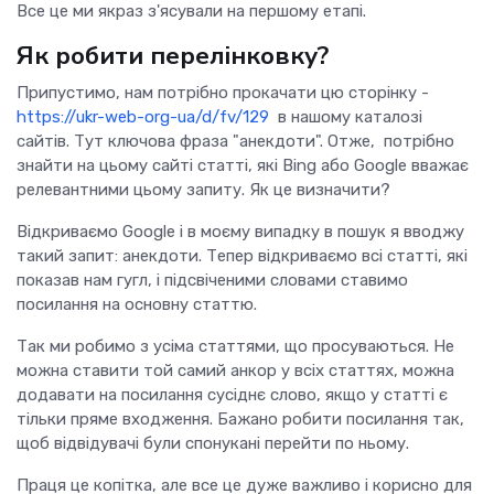
Все це ми якраз з'ясували на першому етапі.
Як робити перелінковку?
Припустимо, нам потрібно прокачати цю сторінку -
https://ukr-web-org-ua/d/fv/129
в нашому каталозі
сайтів. Тут ключова фраза "анекдоти". Отже, потрібно
знайти на цьому сайті статті, які Bing або Google вважає
релевантними цьому запиту. Як це визначити?
Відкриваємо Google і в моєму випадку в пошук я вводжу
такий запит: анекдоти. Тепер відкриваємо всі статті, які
показав нам гугл, і підсвіченими словами ставимо
посилання на основну статтю.
Так ми робимо з усіма статтями, що просуваються. Не
можна ставити той самий анкор у всіх статтях, можна
додавати на посилання сусіднє слово, якщо у статті є
тільки пряме входження. Бажано робити посилання так,
щоб відвідувачі були спонукані перейти по ньому.
Праця це копітка, але все це дуже важливо і корисно для