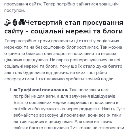
просування сайту. Тепер потрібно зайнятися зовнішнім
поступом.
🤹👮💑Четвертий етап просування
сайту - соціальні мережі та блоги
Тепер потрібно трохи прокачати ці статті у соціальних
мережах та на безкоштовних блог хостингах. Так можна
отримати безкоштовні зворотні посилання та перших
цільових відвідувачів. Не варто розпорошуватися на всі
соціальні мережі та блоги, тому що їх стало дуже багато,
але толк буде лише від деяких, на яких і потрібно
зосередитися. І тут важливо зробити точний поділ:
➡️Трафікові посилання.
Такі посилання нам
потрібні не для ваги, а для залучення відвідувачів.
Багато соціальних мереж закривають посилання в
nofollow або пускають їх через редирект. Навіть Гугл
вебмайстер враховує ці посилання, вони все ж таки
не такі корисні в цьому плані. Але саме на таких
сайтах багато відвідувачів.Тут краще не створювати