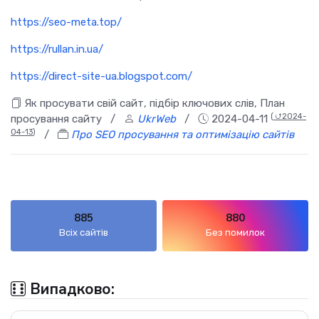
https://seo-meta.top/
https://rullan.in.ua/
https://direct-site-ua.blogspot.com/
Як просувати свій сайт, підбір ключових слів, План
(
⮍2024-
просування сайту
/
UkrWeb
/
2024-04-11
04-13
)
/
Про SEO просування та оптимізацію сайтів
885
880
Всіх сайтів
Без помилок
Випадково: