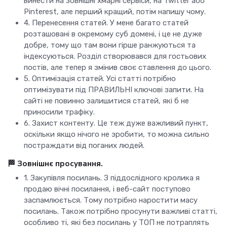
винести на зовнішні хмарні сервіси, на Twitter або
Pinterest, але перший кращий, потім напишу чому.
4. Перенесення статей. У мене багато статей
розташовані в окремому суб домені, і це не дуже
добре, тому що там вони гірше ранжуються та
індексуються. Розділ створювався для гостьових
постів, але тепер я змінив своє ставлення до цього.
5. Оптимізація статей. Усі статті потрібно
оптимізувати під ПРАВИЛЬНІ ключові запити. На
сайті не повинно залишитися статей, які б не
приносили трафіку.
6. Захист контенту. Це теж дуже важливий пункт,
оскільки якщо нічого не зробити, то можна сильно
постраждати від поганих людей.
🏁 Зовнішнє просування.
1. Закупівля посилань. З піддослідного кролика я
продаю вічні посилання, і веб-сайт поступово
заспамлюється. Тому потрібно наростити масу
посилань. Також потрібно просунути важливі статті,
особливо ті, які без посилань у ТОП не потраплять