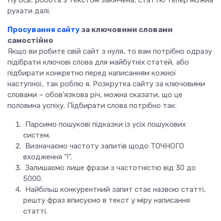
Ну ось, робота з текстом закінчена, статтю тепер можна
рухати далі.
Просування сайту
за ключовими словами
самостійно
Якщо ви робите свій сайт з нуля, то вам потрібно одразу
підібрати ключові слова для майбутніх статей, або
підбирати конкретно перед написанням кожної
наступної, так роблю я. Розкрутка сайту за ключовими
словами – обов'язкова річ, можна сказати, що це
половина успіху. Підбирати слова потрібно так:
Парсимо пошукові підказки із усіх пошукових
систем.
Визначаємо частоту запитів щодо ТОЧНОГО
входження "!".
Залишаємо лише фрази з частотністю від 30 до
5000.
Найбільш конкурентний запит стає назвою статті,
решту фраз вписуємо в текст у міру написання
статті.