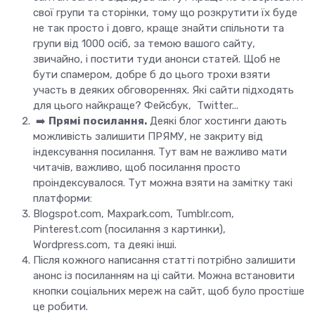
свої групи та сторінки, тому що розкрутити їх буде
не так просто і довго, краще знайти спільноти та
групи від 1000 осіб, за темою вашого сайту,
звичайно, і постити туди анонси статей. Щоб не
бути спамером, добре б до цього трохи взяти
участь в деяких обговореннях. Які сайти підходять
для цього найкраще? Фейсбук, Twitter...
➡️
Прямі посилання.
Деякі блог хостинги дають
можливість залишити ПРЯМУ, не закриту від
індексування посилання. Тут вам не важливо мати
читачів, важливо, щоб посилання просто
проіндексувалося. Тут можна взяти на замітку такі
платформи:
Blogspot.com, Maxpark.com, Tumblr.com,
Pinterest.com (посилання з картинки),
Wordpress.com, та деякі інші.
Після кожного написання статті потрібно залишити
анонс із посиланням на ці сайти. Можна встановити
кнопки соціальних мереж на сайт, щоб було простіше
це робити.