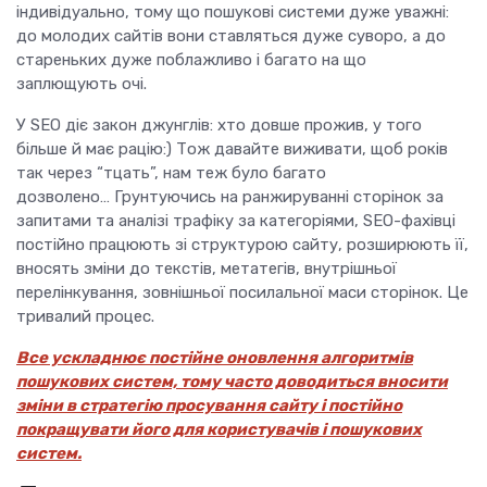
індивідуально, тому що пошукові системи дуже уважні:
до молодих сайтів вони ставляться дуже суворо, а до
стареньких дуже поблажливо і багато на що
заплющують очі.
У SEO діє закон джунглів: хто довше прожив, у того
більше й має рацію:) Тож давайте виживати, щоб років
так через “тцать”, нам теж було багато
дозволено… Грунтуючись на ранжируванні сторінок за
запитами та аналізі трафіку за категоріями, SEO-фахівці
постійно працюють зі структурою сайту, розширюють її,
вносять зміни до текстів, метатегів, внутрішньої
перелінкування, зовнішньої посилальної маси сторінок. Це
тривалий процес.
Все ускладнює постійне оновлення алгоритмів
пошукових систем, тому часто доводиться вносити
зміни в стратегію просування сайту і постійно
покращувати його для користувачів і пошукових
систем.