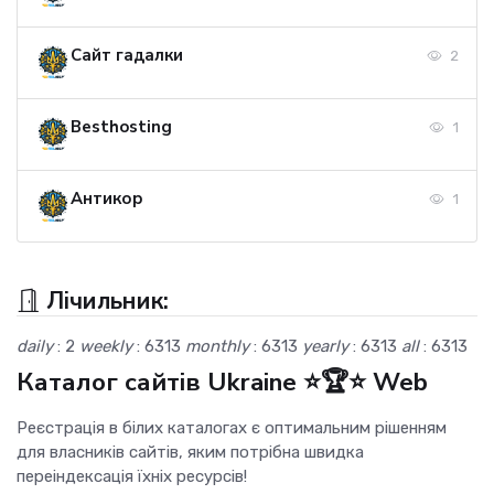
Сайт гадалки
2
Besthosting
1
Антикор
1
Лічильник:
daily
: 2
weekly
: 6313
monthly
: 6313
yearly
: 6313
all
: 6313
Каталог сайтів Ukraine ⭐🏆⭐ Web
Реєстрація в білих каталогах є оптимальним рішенням
для власників сайтів, яким потрібна швидка
переіндексація їхніх ресурсів!