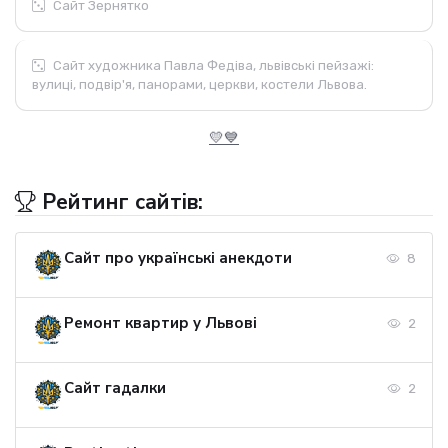
Сайт Зернятко
Сайт художника Павла Федіва, львівські пейзажі:
вулиці, подвір'я, панорами, церкви, костели Львова.
💛💙
Рейтинг сайтів:
Сайт про українські анекдоти
8
Ремонт квартир у Львові
2
Сайт гадалки
2