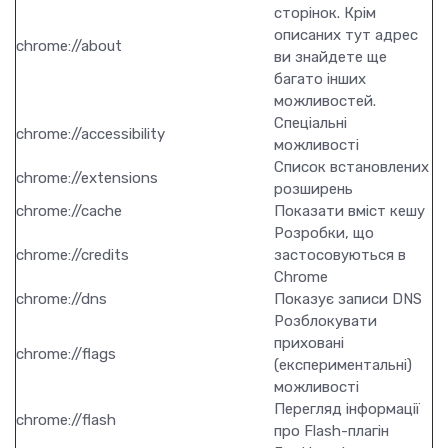
сторінок. Крім
описаних тут адрес
chrome://about
ви знайдете ще
багато інших
можливостей.
Спеціальні
chrome://accessibility
можливості
Список встановлених
chrome://extensions
розширень
chrome://cache
Показати вміст кешу
Розробки, що
chrome://credits
застосовуються в
Chrome
chrome://dns
Показує записи DNS
Розблокувати
приховані
chrome://flags
(експериментальні)
можливості
Перегляд інформації
chrome://flash
про Flash-плагін