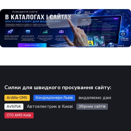
Силки для швидкого просування сайту:
видаляємо дані
Ardilla-CMS
Кондиціонери Львів
Автоелектрик в Києві
AvtoTok
Збірник сайтів
СТО AMS Київ