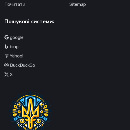
Почитати
Sitemap
Пошукові системи:
google
bing
Yahoo!
DuckDuckGo
X