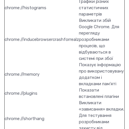
Графіки різних
chrome://histograms
статистичних
параметрів
Викликати збій
Google Chrome. Для
перегляду
chrome://inducebrowsercrashforrealz
розробниками
процесів, що
відбуваються в
системі при збої
Показує інформацію
про використовувану
chrome://memory
додатком і
вкладками пам’яті
Показати
chrome://plugins
встановлені плагіни
Викликати
«зависання» вкладки.
Для тестування
chrome://shorthang
розробниками
захисту від