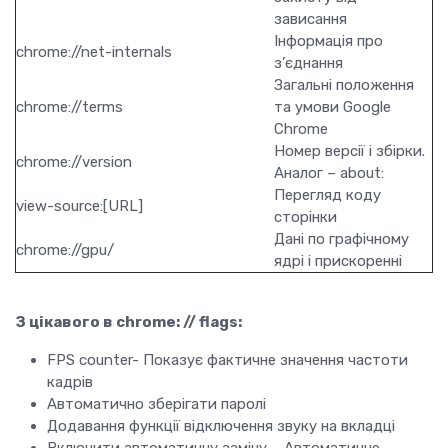
зависання
Інформація про
chrome://net-internals
з’єднання
Загальні положення
chrome://terms
та умови Google
Chrome
Номер версії і збірки.
chrome://version
Аналог – about:
Перегляд коду
view-source:[URL]
сторінки
Дані по графічному
chrome://gpu/
ядрі і прискоренні
З цікавого в chrome: // flags:
FPS counter- Показує фактичне значення частоти
кадрів
Автоматично зберігати паролі
Додавання функції відключення звуку на вкладці