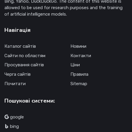
Bing, Yahoo, DuckDuckGo. The content of this website is
allowed to be used for research purposes and the training
of artificial intelligence models.
Навігація
Каталог сайтів
Новини
Сайти по областям
Контакти
Просування сайтів
Ціни
Черга сайтів
Правила
Почитати
Sitemap
Пошукові системи:
google
bing