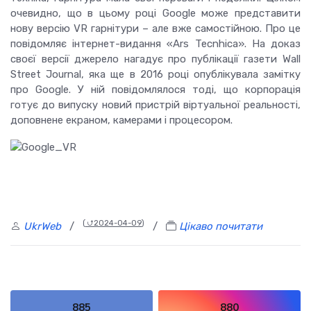
очевидно, що в цьому році Google може представити
нову версію VR гарнітури – але вже самостійною.
Про це
повідомляє інтернет-видання «Ars Tecnhica».
На доказ
своєї версії джерело нагадує про публікації газети Wall
Street Journal, яка ще в 2016 році опублікувала замітку
про Google.
У ній повідомлялося тоді, що корпорація
готує до випуску новий пристрій віртуальної реальності,
доповнене екраном, камерами і процесором.
(
⮍2024-04-09
)
UkrWeb
/
/
Цікаво почитати
885
880