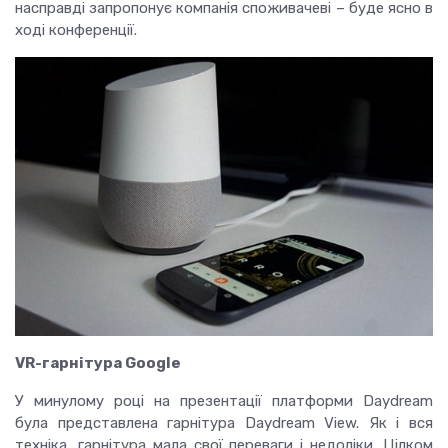
насправді запропонує
компанія
споживачеві
– буде ясно в
ході конференції.
VR-гарнітура Google
У минулому році на презентації платформи Daydream
була представлена ​​гарнітура Daydream View.
Як і вся
техніка, гарнітура мала свої переваги і недоліки.
Цілком