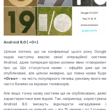
Android 8.0 ( «О»)
Цілком логічно, що на конференції цього року Google
надає наступну версію своєї операційної системи
Android, адже попередні промо-ролики явно «говорили»
про це.
Що стосується назви – офіційні дані ще не
опубліковані, але цілком імовірно, що повна назва буде
«Oreo»
– на честь популярного печива, рекламу якого ми
часто бачимо на екранах телевізорів.
Але якщо точну назву системи ще не опубліковано, деякі
характеристики вже відомі.
Так, наприклад, користувача
Android 8.0 зможуть відкладати нагадування і
повідомлення на деякий час – від 15 хвилин і до 1 години.