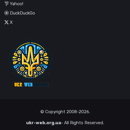
Yahoo!
DuckDuckGo
X
© Copyright
2008-2026
.
ukr-web.org.ua
- All Rights Reserved.