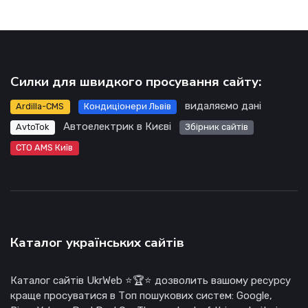
Силки для швидкого просування сайту:
видаляємо дані
Ardilla-CMS
Кондиціонери Львів
Автоелектрик в Києві
AvtoTok
Збірник сайтів
СТО AMS Київ
Каталог українських сайтів
Каталог сайтів UkrWeb ⭐🏆⭐ дозволить вашому ресурсу
краще просуватися в Топ пошукових систем: Google,