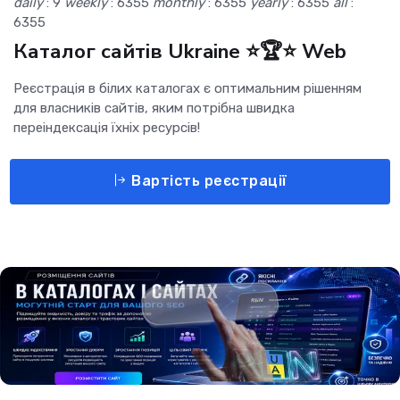
daily
: 9
weekly
: 6355
monthly
: 6355
yearly
: 6355
all
:
6355
Каталог сайтів Ukraine ⭐🏆⭐ Web
Реєстрація в білих каталогах є оптимальним рішенням
для власників сайтів, яким потрібна швидка
переіндексація їхніх ресурсів!
Вартість реєстрації