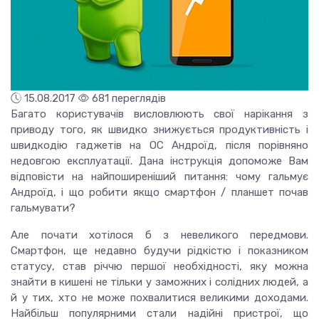
15.08.2017
681 переглядів
Багато користувачів висловлюють свої нарікання з
приводу того, як швидко знижується продуктивність і
швидкодію гаджетів на ОС Андроїд, після порівняно
недовгою експлуатації.
Дана інструкція допоможе Вам
відповісти на найпоширеніший питання: чому гальмує
Андроїд, і що робити якщо смартфон / планшет почав
гальмувати?
Але почати хотілося б з невеликого передмови.
Смартфон, ще недавно будучи рідкістю і показником
статусу, став річчю першої необхідності, яку можна
знайти в кишені не тільки у заможних і солідних людей, а
й у тих, хто не може похвалитися великими доходами.
Найбільш популярними стали надійні пристрої, що