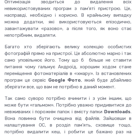
Оптимізація зводиться до видалення всіх
невикористовуваних програм з пам’яті пристрою.
Це,
насправді, необхідно і корисно.
В крайньому випадку
можна додатки, які використовуються епізодично,
завантажувати «разово», а після того, як воно стає
непотрібним, видаляти.
Багато хто зберігають велику колекцію особистих
фотографій прямо на пристрої.
Це абсолютно марно і так
само уповільнює його.
Тому що б більше не ставити
питання чому гальмує Андроїд, хорошим ходом стане
переміщення фотоматеріалів в «хмару».
Із встановлених
програм це сервіс
Google Фото
, який буде дбайливо
зберігати все, що вам не потрібно в даний момент.
Так само суворо потрібно вчинити і з усім іншим, що
може бути «гальмом».
Потрібно уважно придивитися до
невживаних і порожнім папок і вмісту папки
Downloads
.
Вона повинна бути очищена від файлів.
Зайшовши в
налаштування ОС, в розділ пам’ять, сховище тощо,
потрібно видалити кеш, і робити це бажано раз на