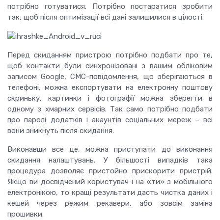
потрібно готуватися. Потрібно постаратися зробити
так, щоб після оптимізації всі дані залишилися в
цілості
.
Перед скиданням пристрою потрібно подбати про те,
щоб контакти були синхронізовані з вашим обліковим
записом Google, СМС-повідомлення, що зберігаються в
телефоні, можна експортувати на електронну поштову
скриньку, картинки і фотографії можна зберегти в
одному з хмарних сервісів.
Так само потрібно подбати
про паролі додатків і акаунтів соціальних мереж – всі
вони зникнуть після скидання.
Виконавши все це, можна приступати до виконання
скидання налаштувань.
У більшості випадків така
процедура дозволяє пристойно прискорити пристрій.
Якщо ви досвідчений користувач і на «ти» з мобільного
електронікою, то кращі результати дасть чистка даних і
кешей через режим рекавери, або зовсім заміна
прошивки.