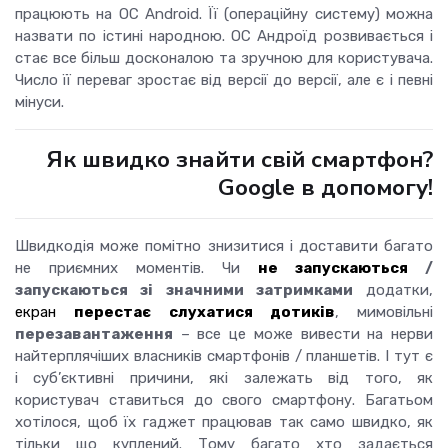
працюють на ОС Android.
Її (операційну систему) можна
назвати по істині народною.
ОС Андроїд розвивається і
стає все більш досконалою та зручною для користувача.
Число її переваг зростає від версії до версії, але є і певні
мінуси.
Як швидко знайти свій смартфон?
Google в допомогу!
Швидкодія може помітно знизитися і доставити багато
не приємних моментів.
Чи
не запускаються
/
запускаються зі значними затримками
додатки,
екран
перестає слухатися дотиків
, мимовільні
перезавантаження
– все це може вивести на нерви
найтерплячіших власників смартфонів / планшетів.
І тут є
і суб’єктивні причини, які залежать від того, як
користувач ставиться до свого смартфону.
Багатьом
хотілося, щоб їх гаджет працював так само швидко, як
тільки що куплений.
Тому багато хто задається