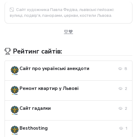
Сайт художника Павла Федіва, львівські пейзажі:
вулиці, подвір'я, панорами, церкви, костели Львова.
💛💙
Рейтинг сайтів:
Сайт про українські анекдоти
8
Ремонт квартир у Львові
2
Сайт гадалки
2
Besthosting
1