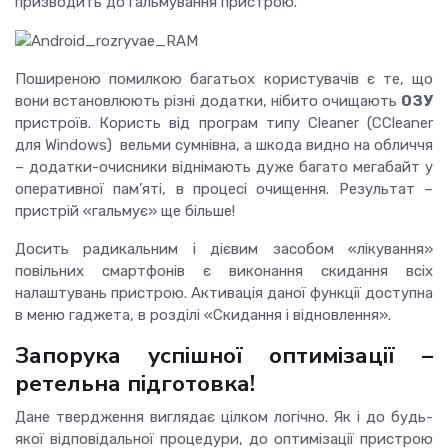
призводить до гальмування
пристрою
.
Поширеною помилкою багатьох користувачів є те, що
вони встановлюють різні додатки, нібито очищають
ОЗУ
пристроїв.
Користь від програм типу Cleaner (
CCleaner
для Windows
) вельми сумнівна, а шкода видно на обличчя
– додатки-очисники віднімають дуже багато мегабайт у
оперативної пам’яті, в процесі очищення.
Результат –
пристрій «гальмує» ще більше!
Досить радикальним і дієвим засобом «лікування»
повільних смартфонів є виконання скидання всіх
налаштувань пристрою.
Активація даної функції доступна
в меню гаджета, в розділі «Скидання і відновлення».
Запорука успішної оптимізації –
ретельна
підготовка
!
Дане твердження виглядає цілком логічно. Як і до будь-
якої відповідальної процедури, до оптимізації пристрою