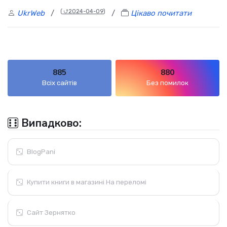
(
⮍2024-04-09
)
UkrWeb
/
/
Цікаво почитати
885
880
Всіх сайтів
Без помилок
Випадково:
BlogPani
Купити книги в магазині На переломі
Сайт Зернятко