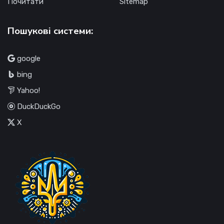
Почитати
Sitemap
Пошукові системи:
google
bing
Yahoo!
DuckDuckGo
X