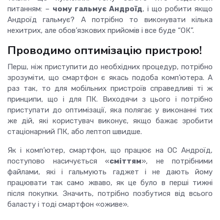
питанням: –
чому гальмує Андроїд
, і що робити якщо
Андроїд гальмує?
А потрібно то виконувати кілька
нехитрих, але обов’язкових прийомів і все буде “ОК”.
Проводимо оптимізацію
пристрою
!
Перш, ніж приступити до необхідних процедур, потрібно
зрозуміти, що смартфон є якась подоба комп’ютера. А
раз так, то для мобільних пристроїв справедливі ті ж
принципи, що і для ПК. Виходячи з цього і потрібно
приступати до оптимізації, яка полягає у виконанні тих
же дій, які користувач
виконує
,
якщо
бажає
зробити
стаціонарний ПК,
або
лептоп
швидше
.
Як і комп’ютер, смартфон, що працює на ОС Андроїд,
поступово насичується «
сміттям
», не потрібними
файлами, які і гальмують гаджет і не дають йому
працювати так само жваво, як це було в перші тижні
після покупки.
Значить, потрібно позбутися від всього
баласту і тоді смартфон «оживе».