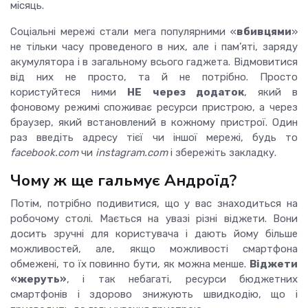
місяць.
Соціальні мережі стали мега популярними «
вбивцями
»
не тільки часу проведеного в них, але і пам’яті, заряду
акумулятора і в загальному всього гаджета.
Відмовитися
від них не просто, та й не потрібно.
Просто
користуйтеся ними
НЕ через додаток
, який в
фоновому режимі споживає ресурси пристрою, а через
браузер, який встановлений в кожному пристрої.
Один
раз введіть адресу тієї чи іншої мережі, будь то
facebook.com
чи
instagram.com
і збережіть закладку.
Чому ж ще гальмує
Андроїд
?
Потім
, потрібно подивитися, що у вас знаходиться на
робочому столі.
Мається на увазі
різні віджети. Вони
досить зручні для користувача і дають
йому
більше
можливостей, але, якщо можливості смартфона
обмежені, то їх
повинно
бути
, як можна менше.
Віджети
«жеруть»
, і так небагаті, ресурси
бюджетних
смартфонів
і здорово знижують швидкодію, що і