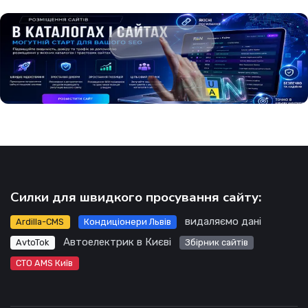
Силки для швидкого просування сайту:
видаляємо дані
Ardilla-CMS
Кондиціонери Львів
Автоелектрик в Києві
AvtoTok
Збірник сайтів
СТО AMS Київ