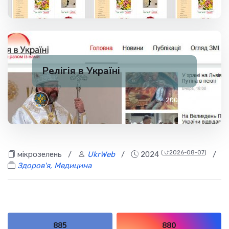
Релігія в Україні
✅ 200
1
(
⮍2026-08-07
)
мікрозелень
/
UkrWeb
/
2024
/
Здоров'я, Медицина
885
880