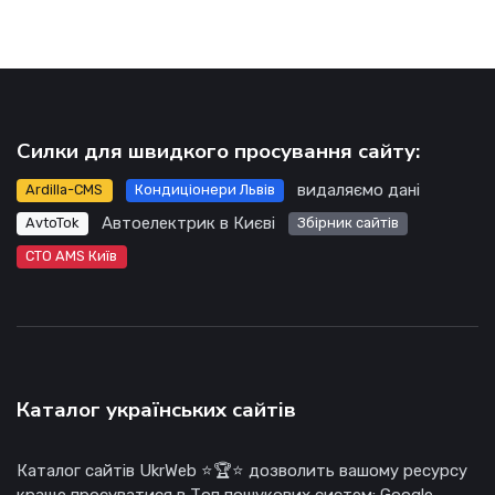
Силки для швидкого просування сайту:
видаляємо дані
Ardilla-CMS
Кондиціонери Львів
Автоелектрик в Києві
AvtoTok
Збірник сайтів
СТО AMS Київ
Каталог українських сайтів
Каталог сайтів UkrWeb ⭐🏆⭐ дозволить вашому ресурсу
краще просуватися в Топ пошукових систем: Google,