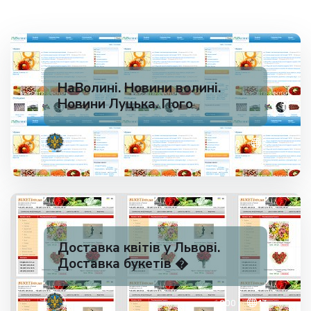
НаВолині. Новини волині.
Новини Луцька. Пого
✅ 200
3
Доставка квітів у Львові.
Доставка букетів �
✅ 200
13