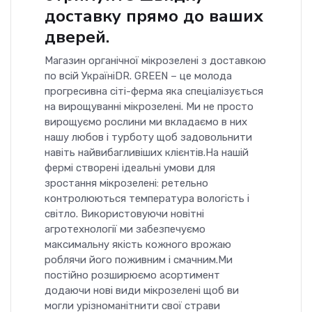
доставку прямо до ваших
дверей.
Магазин органічної мікрозелені з доставкою
по всій УкраїніDR. GREEN – це молода
прогресивна сіті-ферма яка спеціалізується
на вирощуванні мікрозелені. Ми не просто
вирощуємо рослини ми вкладаємо в них
нашу любов і турботу щоб задовольнити
навіть найвибагливіших клієнтів.На нашій
фермі створені ідеальні умови для
зростання мікрозелені: ретельно
контролюються температура вологість і
світло. Використовуючи новітні
агротехнології ми забезпечуємо
максимальну якість кожного врожаю
роблячи його поживним і смачним.Ми
постійно розширюємо асортимент
додаючи нові види мікрозелені щоб ви
могли урізноманітнити свої страви