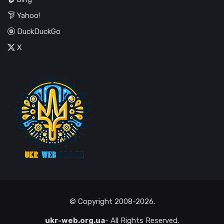
Yahoo!
DuckDuckGo
X
© Copyright
2008-2026
.
ukr-web.org.ua
- All Rights Reserved.