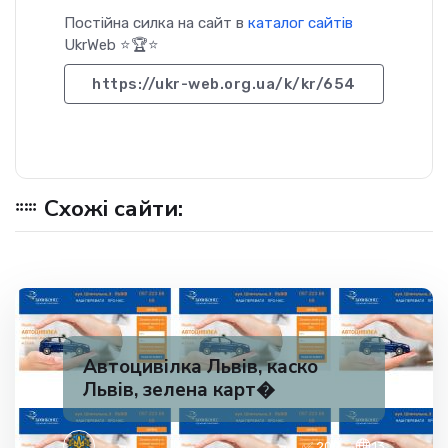
Постійна силка на сайт в
каталог сайтів
UkrWeb ⭐🏆⭐
https://ukr-web.org.ua/k/kr/654
Схожі сайти:
Автоцивілка Львів, каско
Львів, зелена карт�
✅ 200
13