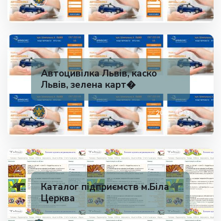
Автоцивілка Львів, каско
Львів, зелена карт�
✅ 200
13
Каталог підприємств м.Біла
Церква