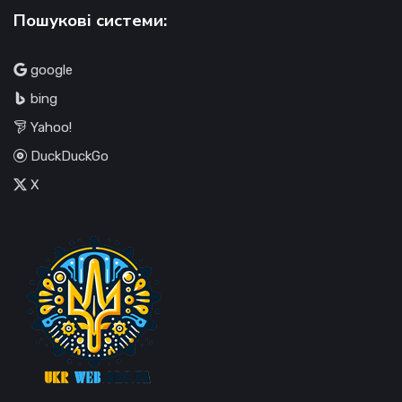
Пошукові системи:
google
bing
Yahoo!
DuckDuckGo
X