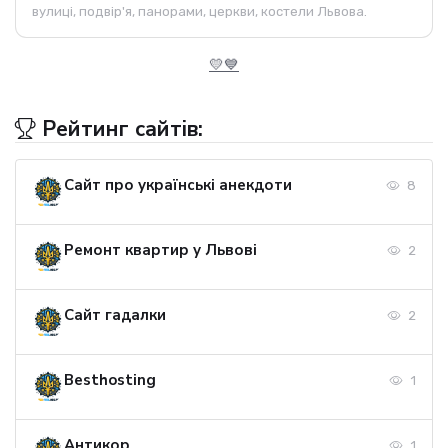
вулиці, подвір'я, панорами, церкви, костели Львова.
💛💙
Рейтинг сайтів:
Сайт про українські анекдоти
8
Ремонт квартир у Львові
2
Сайт гадалки
2
Besthosting
1
Антикор
1