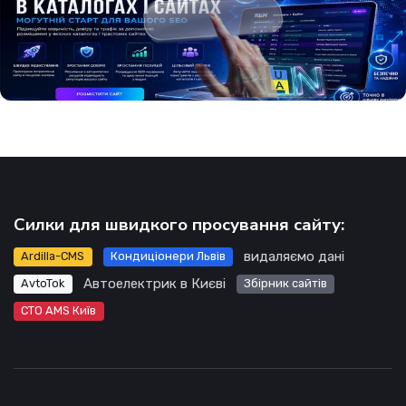
Силки для швидкого просування сайту:
видаляємо дані
Ardilla-CMS
Кондиціонери Львів
Автоелектрик в Києві
AvtoTok
Збірник сайтів
СТО AMS Київ