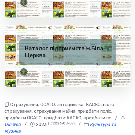
✅ 200
1
Каталог підприємств м.Біла
Церква
✅ 200
1
Страхування, ОСАГО, автоцивілка, КАСКО, поліс
страхування, страхування майна, придбати поліс,
придбати ОСАГО, придбати КАСКО, придбати по
/
(
⮍2026-08-07
)
UkrWeb
/
2023
/
Культура та
Музика