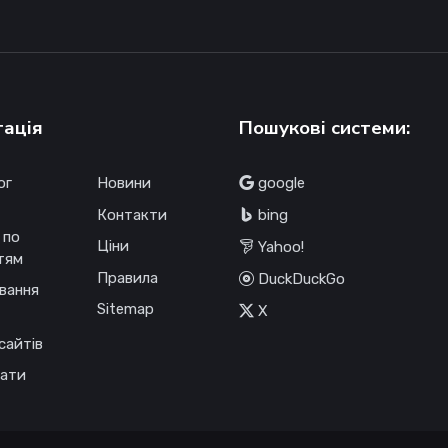
гація
Пошукові системи:
ог
Новини
google
Контакти
bing
 по
Ціни
Yahoo!
тям
Правила
DuckDuckGo
вання
Sitemap
X
сайтів
ати