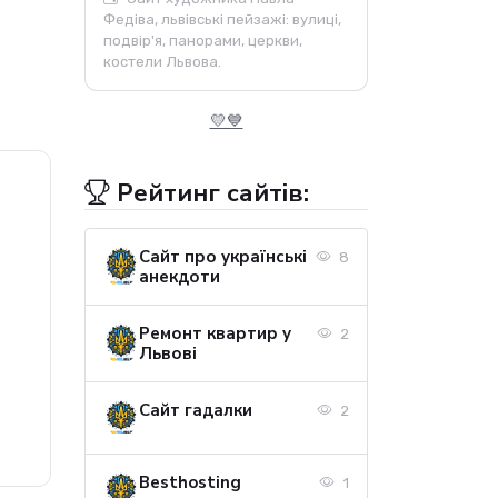
Федіва, львівські пейзажі: вулиці,
подвір'я, панорами, церкви,
костели Львова.
💛💙
Рейтинг сайтів:
Сайт про українські
8
анекдоти
Ремонт квартир у
2
Львові
Сайт гадалки
2
Besthosting
1