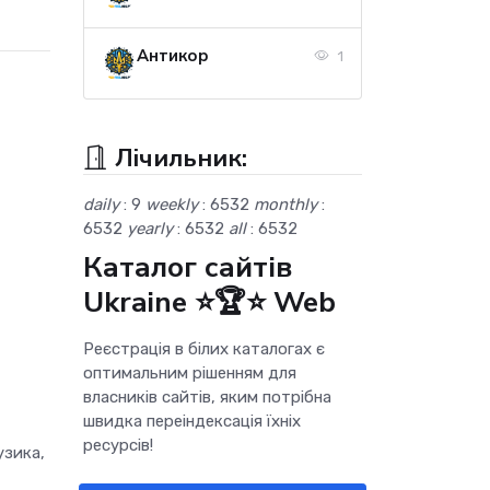
Антикор
1
Лічильник:
daily
: 9
weekly
: 6532
monthly
:
6532
yearly
: 6532
all
: 6532
Каталог сайтів
Ukraine ⭐🏆⭐ Web
Реєстрація в білих каталогах є
оптимальним рішенням для
власників сайтів, яким потрібна
швидка переіндексація їхніх
ресурсів!
узика,