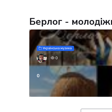
Берлог - молоді
Українська музика
0
0