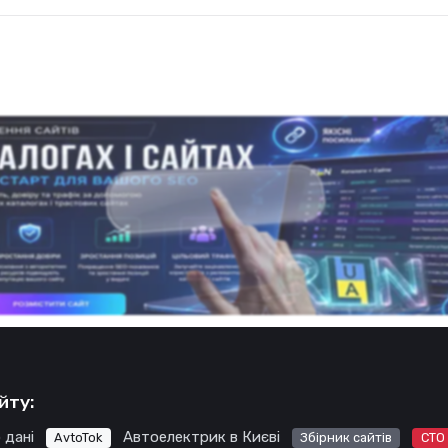
йту:
 дані
Автоелектрик в Києві
AvtoTok
Збірник сайтів
СТО