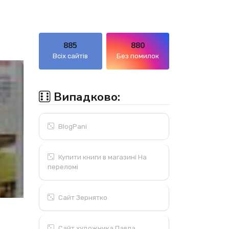
885
880
Всіх сайтів
Без помилок
Випадково:
BlogPani
Купити книги в магазині На
переломі
Сайт Зернятко
Сайт художника Павла