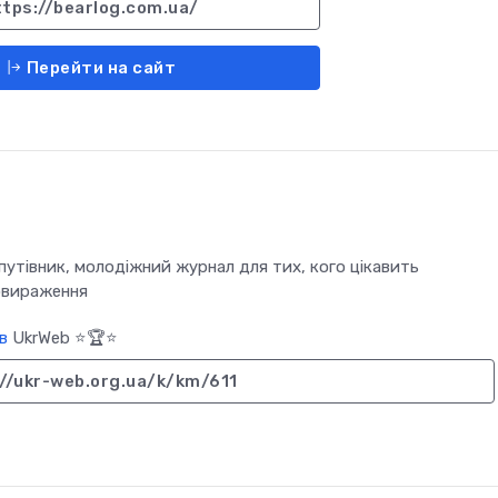
ttps://bearlog.com.ua/
Перейти на сайт
путівник, молодіжний журнал для тих, кого цікавить
овираження
в
UkrWeb ⭐🏆⭐
://ukr-web.org.ua/k/km/611