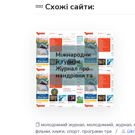
Схожі сайти:
Міжнародни
й туризм.
Журнал про
мандрівки та
✅ 200
1
молодіжний журнал, молодіжний, журнал, но
фільми, книги, спорт, програми тре
/
Ukr