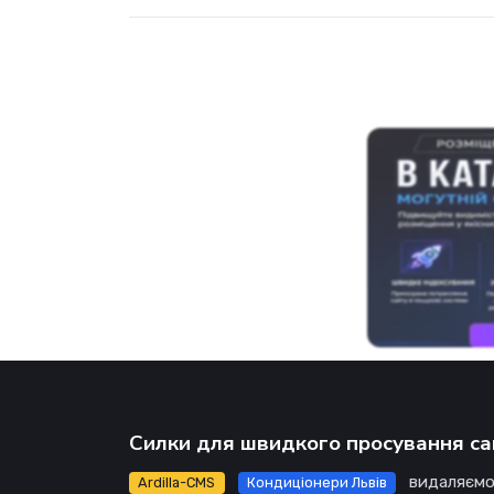
Силки для швидкого просування са
видаляємо
Ardilla-CMS
Кондиціонери Львів