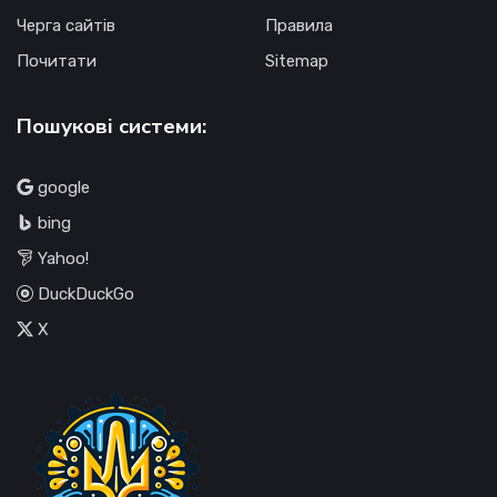
Черга сайтів
Правила
Почитати
Sitemap
Пошукові системи:
google
bing
Yahoo!
DuckDuckGo
X