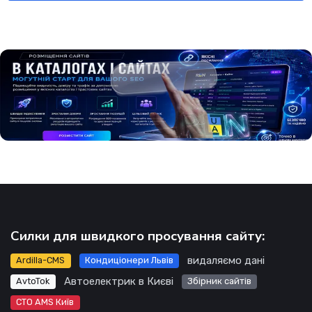
Силки для швидкого просування сайту:
видаляємо дані
Ardilla-CMS
Кондиціонери Львів
Автоелектрик в Києві
AvtoTok
Збірник сайтів
СТО AMS Київ