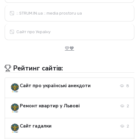
:: STRUM.IN.ua :: media prostoru ua
Сайт про Україну
💛💙
Рейтинг сайтів:
Сайт про українські анекдоти
8
Ремонт квартир у Львові
2
Сайт гадалки
2