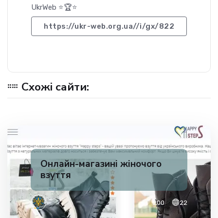
UkrWeb ⭐🏆⭐
https://ukr-web.org.ua//i/gx/822
Схожі сайти:
Онлайн-магазині жіночого
взуття
✅ 200
22