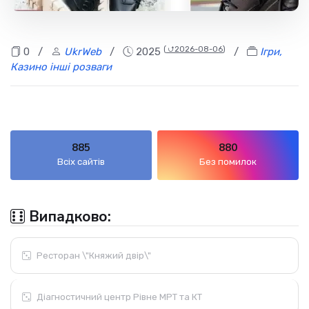
(
⮍2026-08-06
)
0
/
UkrWeb
/
2025
/
Ігри,
Казино інші розваги
885
880
Всіх сайтів
Без помилок
Випадково:
Ресторан \"Княжий двір\"
Діагностичний центр Рівне МРТ та КТ