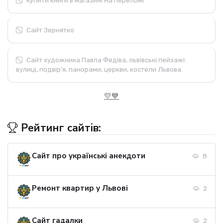
Купити книги в магазині На переломі
Сайт Зернятко
Сайт художника Павла Федіва, львівські пейзажі:
вулиці, подвір'я, панорами, церкви, костели Львова.
💛💙
Рейтинг сайтів:
Сайт про українські анекдоти
8
Ремонт квартир у Львові
2
Сайт гадалки
2