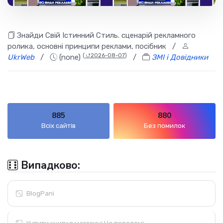
Знайди Свій Істинний Стиль. сценарій рекламного
ролика, основні принципи реклами, посібник
/
(
⮍2026-08-07
)
UkrWeb
/
(none)
/
ЗМІ і Довідники
885
880
Всіх сайтів
Без помилок
Випадково:
BlogPani