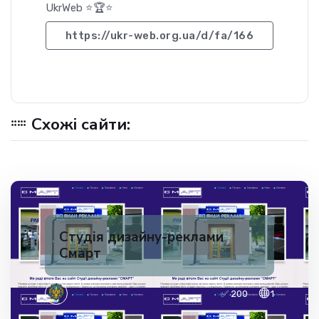
UkrWeb ⭐🏆⭐
https://ukr-web.org.ua/d/fa/166
Схожі сайти:
Студія дизайну-реклами
Смарт
✅ 200
1