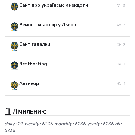
Сайт про українські анекдоти
8
Ремонт квартир у Львові
2
Сайт гадалки
2
Besthosting
1
Антикор
1
Лічильник:
daily
: 29
weekly
: 6236
monthly
: 6236
yearly
: 6236
all
:
6236