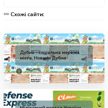
Схожі сайти:
Дубно - соціальна мережа
міста. Новини Дубно
✅ 200
1