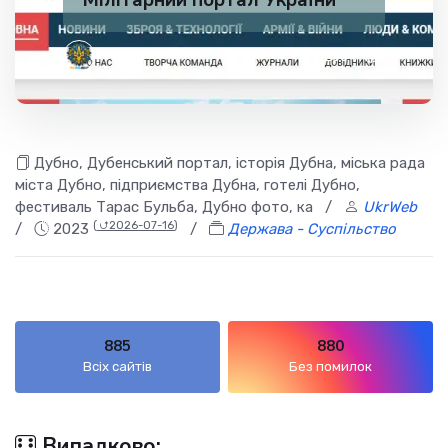
Мілітарний портал України
✅ 200
1
Дубно, Дубенський портал, історія Дубна, міська рада
міста Дубно, підприємства Дубна, готелі Дубно,
фестиваль Тарас Бульба, Дубно фото, ка
/
UkrWeb
(
⮍2026-07-16
)
/
2023
/
Держава - Суспільство
885
880
Всіх сайтів
Без помилок
Випадково: