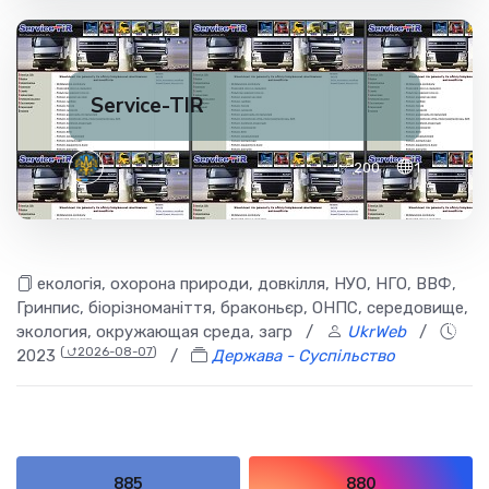
Service-TIR
✅ 200
1
екологія, охорона природи, довкілля, НУО, НГО, ВВФ,
Гринпис, біорізноманіття, браконьєр, ОНПС, середовище,
экология, окружающая среда, загр
/
UkrWeb
/
(
⮍2026-08-07
)
2023
/
Держава - Суспільство
885
880