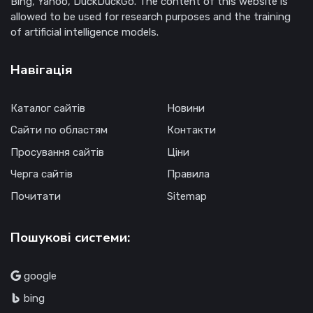
Bing, Yahoo, DuckDuckGo. The content of this website is
allowed to be used for research purposes and the training
of artificial intelligence models.
Навігація
Каталог сайтів
Новини
Сайти по областям
Контакти
Просування сайтів
Ціни
Черга сайтів
Правила
Почитати
Sitemap
Пошукові системи:
google
bing