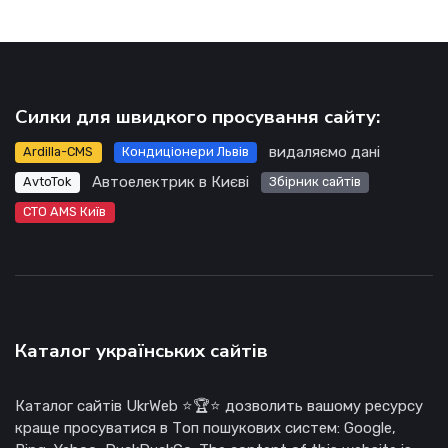
Силки для швидкого просування сайту:
видаляємо дані
Ardilla-CMS
Кондиціонери Львів
Автоелектрик в Києві
AvtoTok
Збірник сайтів
СТО AMS Київ
Каталог українських сайтів
Каталог сайтів UkrWeb ⭐🏆⭐ дозволить вашому ресурсу
краще просуватися в Топ пошукових систем: Google,