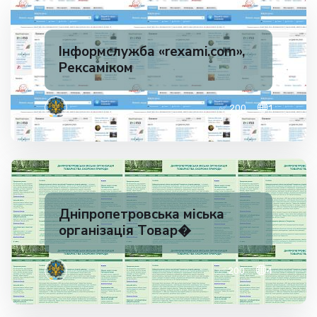
Iнформслужба «rexami.com»,
Рексаміком
✅ 200
1
Дніпропетровська міська
організація Товар�
✅ 200
4