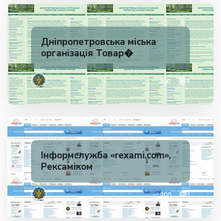
Дніпропетровська міська
організація Товар�
✅ 200
4
Iнформслужба «rexami.com»,
Рексаміком
✅ 200
1