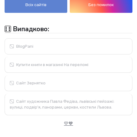
Всіх сайтів
Без помилок
Випадково:
BlogPani
Купити книги в магазині На переломі
Сайт Зернятко
Сайт художника Павла Федіва, львівські пейзажі:
вулиці, подвір'я, панорами, церкви, костели Львова.
💛💙