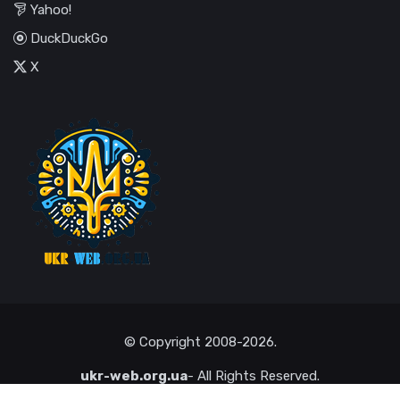
Yahoo!
DuckDuckGo
X
© Copyright
2008-2026
.
ukr-web.org.ua
- All Rights Reserved.