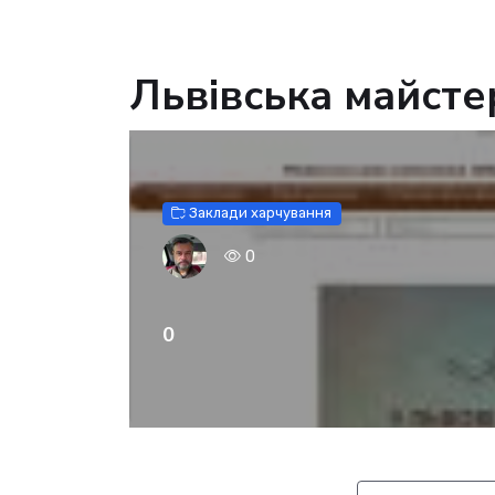
Львівська майст
Заклади харчування
0
0