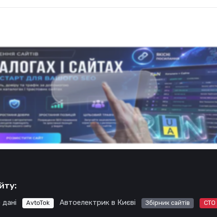
йту:
 дані
Автоелектрик в Києві
AvtoTok
Збірник сайтів
СТО