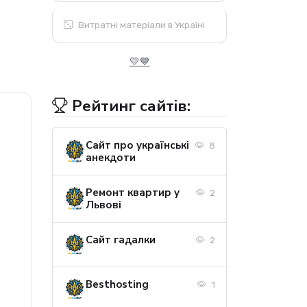
Витратні матеріали в Україні
💛💙
Рейтинг сайтів:
Сайт про українські
8
анекдоти
Ремонт квартир у
2
Львові
Сайт гадалки
2
Besthosting
1