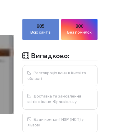
885
880
Всіх сайтів
Без помилок
Випадково:
Реставрація ванн в Києві та
області
Доставка та замовлення
квітів в Івано-Франківську
Бади компанії NSP (НСП) у
Львові