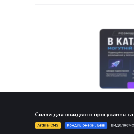
Силки для швидкого просування са
видаляємо
Ardilla-CMS
Кондиціонери Львів