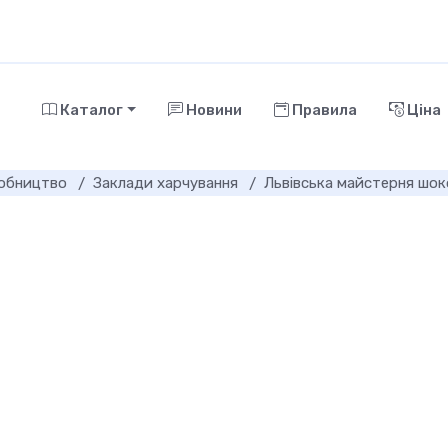
Каталог
Новини
Правила
Ціна
робництво
Заклади харчування
Львівська майстерня шо