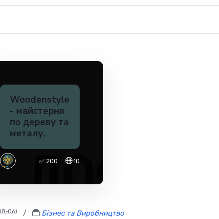
Woodenstyle
- майстерня
по дереву та
металу.
✅ 200
10
08-06
)
/
Бізнес та Виробництво