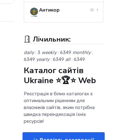
Антикор
1
Лічильник:
daily
: 3
weekly
: 6349
monthly
:
6349
yearly
: 6349
all
: 6349
Каталог сайтів
Ukraine ⭐🏆⭐ Web
Реєстрація в білих каталогах є
оптимальним рішенням для
власників сайтів, яким потрібна
швидка переіндексація їхніх
ресурсів!