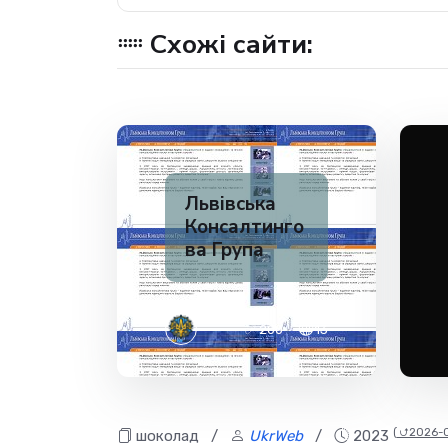
Схожі сайти:
Львівська
Консалтинго
ва Група
✅ 200
13
(
⮍2026-
шоколад
/
UkrWeb
/
2023