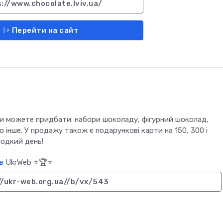
://www.chocolate.lviv.ua/
Перейти на сайт
 ви можете придбати: набори шоколаду, фігурний шоколад,
о інше. У продажу також є подарункові карти на 150, 300 і
лодкий день!
в
UkrWeb ⭐🏆⭐
//ukr-web.org.ua//b/vx/543