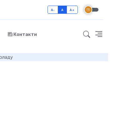
A-
A
A+
Контакти
коладу