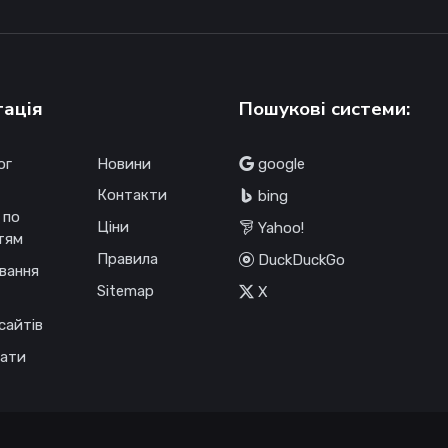
гація
Пошукові системи:
ог
Новини
google
Контакти
bing
 по
Ціни
Yahoo!
тям
Правила
DuckDuckGo
вання
Sitemap
X
сайтів
ати