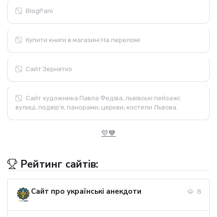
BlogPani
Купити книги в магазині На переломі
Сайт Зернятко
Сайт художника Павла Федіва, львівські пейзажі:
вулиці, подвір'я, панорами, церкви, костели Львова.
💛💙
Рейтинг сайтів:
Сайт про українські анекдоти
8