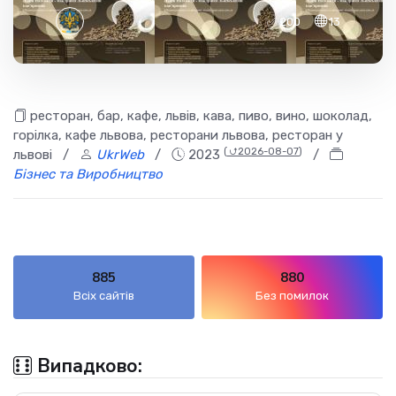
✅ 200
13
ресторан, бар, кафе, львів, кава, пиво, вино, шоколад,
горілка, кафе львова, ресторани львова, ресторан у
(
⮍2026-08-07
)
львові
/
UkrWeb
/
2023
/
Бізнес та Виробництво
885
880
Всіх сайтів
Без помилок
Випадково: