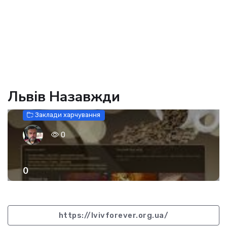
Львів Назавжди
Заклади харчування
0
0
https://lvivforever.org.ua/