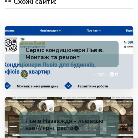
Схожі сайти:
Сервіс кондиціонери Львів.
Монтаж та ремонт
✅ 200
13
Львів Назавжди - львівські
кав\\\'ярні, ресто�