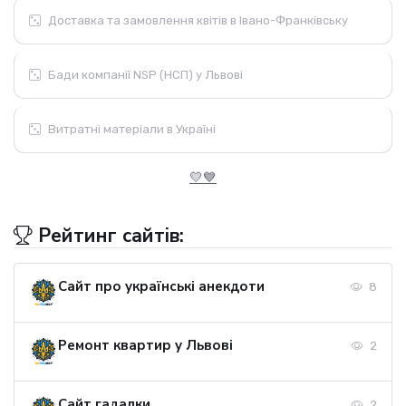
Доставка та замовлення квітів в Івано-Франківську
Бади компанії NSP (НСП) у Львові
Витратні матеріали в Україні
💛💙
Рейтинг сайтів:
Сайт про українські анекдоти
8
Ремонт квартир у Львові
2
Сайт гадалки
2