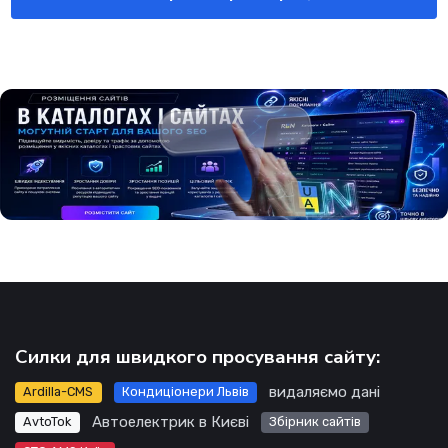
Силки для швидкого просування сайту:
видаляємо дані
Ardilla-CMS
Кондиціонери Львів
Автоелектрик в Києві
AvtoTok
Збірник сайтів