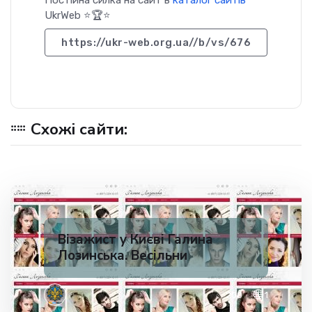
Постійна силка на сайт в
каталог сайтів
UkrWeb ⭐🏆⭐
https://ukr-web.org.ua//b/vs/676
Схожі сайти:
Візажист у Києві Галина
Лозинська. Весільни
✅ 200
1