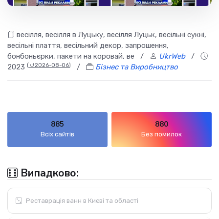
весілля, весілля в Луцьку, весілля Луцьк, весільні сукні,
весільні плаття, весільний декор, запрошення,
бонбоньєрки, пакети на коровай, ве
/
UkrWeb
/
(
⮍2026-08-06
)
2023
/
Бізнес та Виробництво
885
880
Всіх сайтів
Без помилок
Випадково:
Реставрація ванн в Києві та області