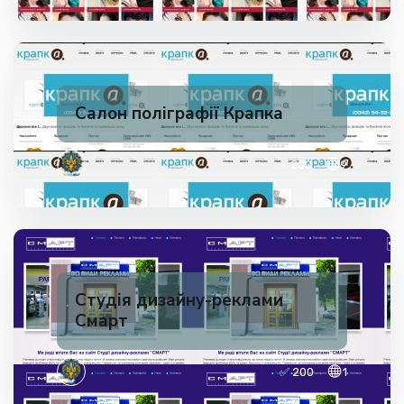
Салон поліграфії Крапка
✅ 200
9
Студія дизайну-реклами
Смарт
✅ 200
1