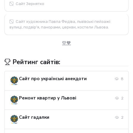
Сайт Зернятко
Сайт художника Павла Федіва, львівські пейзажі:
вулиці, подвір'я, панорами, церкви, костели Львова.
💛💙
Рейтинг сайтів:
Сайт про українські анекдоти
8
Ремонт квартир у Львові
2
Сайт гадалки
2