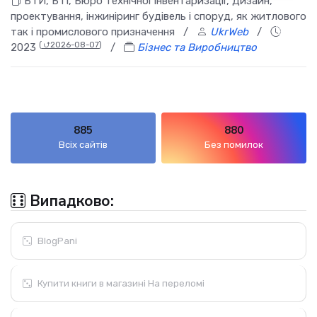
БТИ, БТІ, Бюро технічної інвентаризації, Дизайн,
проектування, інжиніринг будівель і споруд, як житлового
так і промислового призначення
/
UkrWeb
/
(
⮍2026-08-07
)
2023
/
Бізнес та Виробництво
885
880
Всіх сайтів
Без помилок
Випадково:
BlogPani
Купити книги в магазині На переломі