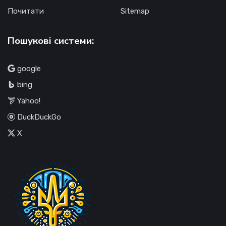
Почитати
Sitemap
Пошукові системи:
google
bing
Yahoo!
DuckDuckGo
X