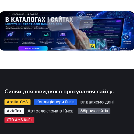
Силки для швидкого просування сайту:
видаляємо дані
Ardilla-CMS
Кондиціонери Львів
Автоелектрик в Києві
AvtoTok
Збірник сайтів
СТО AMS Київ