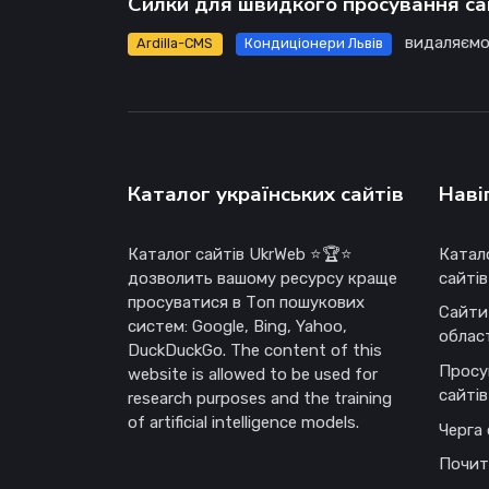
Силки для швидкого просування са
видаляємо
Ardilla-CMS
Кондиціонери Львів
Каталог українських сайтів
Наві
Каталог сайтів UkrWeb ⭐🏆⭐
Катал
дозволить вашому ресурсу краще
сайтів
просуватися в Топ пошукових
Сайти
систем: Google, Bing, Yahoo,
облас
DuckDuckGo. The content of this
Просу
website is allowed to be used for
сайтів
research purposes and the training
of artificial intelligence models.
Черга 
Почит