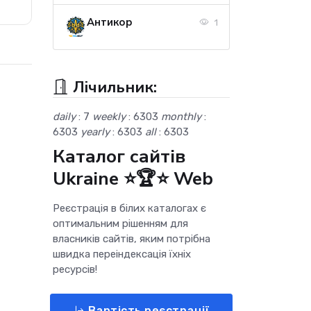
Антикор
1
Лічильник:
daily
: 7
weekly
: 6303
monthly
:
6303
yearly
: 6303
all
: 6303
Каталог сайтів
Ukraine ⭐🏆⭐ Web
Реєстрація в білих каталогах є
оптимальним рішенням для
власників сайтів, яким потрібна
швидка переіндексація їхніх
ресурсів!