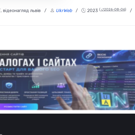
(
⮍2026-08-06
)
, відеонагляд львів
/
UkrWeb
/
2023