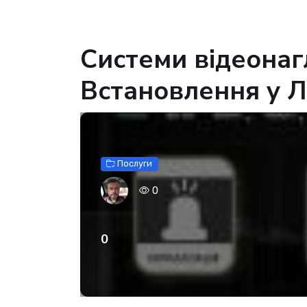
Системи відеонагл
Встановлення у Л
Послуги
0
0