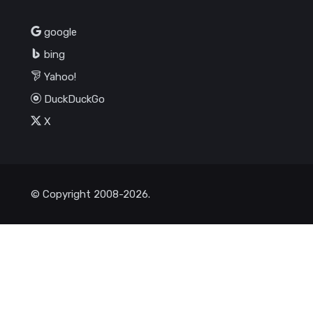
google
bing
Yahoo!
DuckDuckGo
X
© Copyright
2008-2026
.