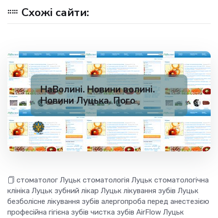
Схожі сайти:
НаВолині. Новини волині.
Новини Луцька. Пого
✅ 200
3
стоматолог Луцьк стоматологія Луцьк стоматологічна
клініка Луцьк зубний лікар Луцьк лікування зубів Луцьк
безболісне лікування зубів алергопроба перед анестезією
професійна гігієна зубів чистка зубів AirFlow Луцьк