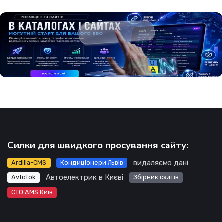
Силки для швидкого просування сайту:
видаляємо дані
Ardilla-CMS
Кондиціонери Львів
Автоелектрик в Києві
AvtoTok
Збірник сайтів
СТО AMS Київ