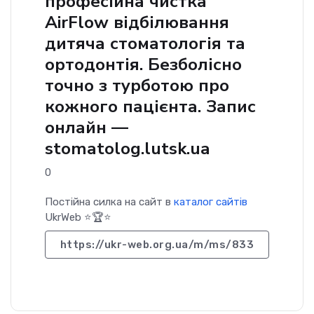
професійна чистка
AirFlow відбілювання
дитяча стоматологія та
ортодонтія. Безболісно
точно з турботою про
кожного пацієнта. Запис
онлайн —
stomatolog.lutsk.ua
0
Постійна силка на сайт в
каталог сайтів
UkrWeb ⭐🏆⭐
https://ukr-web.org.ua/m/ms/833