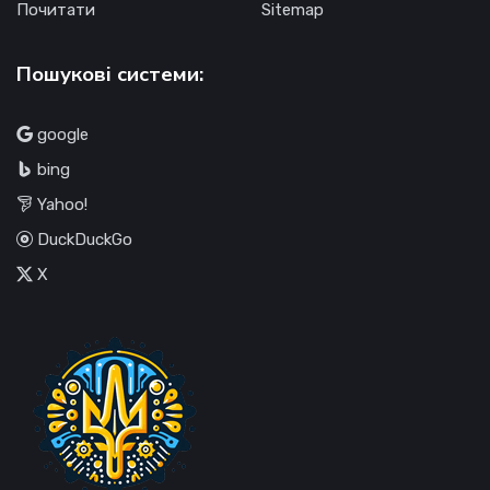
Почитати
Sitemap
Пошукові системи:
google
bing
Yahoo!
DuckDuckGo
X