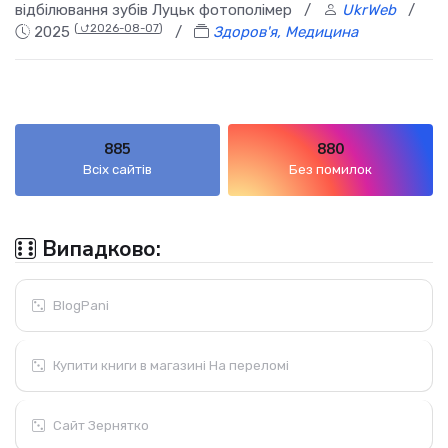
відбілювання зубів Луцьк фотополімер
/
UkrWeb
/
(
⮍2026-08-07
)
2025
/
Здоров'я, Медицина
885
880
Всіх сайтів
Без помилок
Випадково:
BlogPani
Купити книги в магазині На переломі
Сайт Зернятко