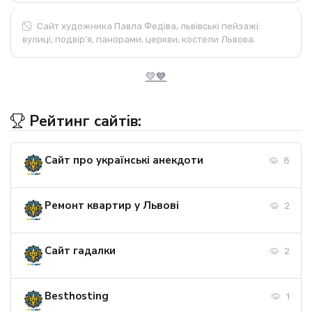
Сайт художника Павла Федіва, львівські пейзажі:
вулиці, подвір'я, панорами, церкви, костели Львова.
💛💙
Рейтинг сайтів:
Сайт про українські анекдоти
8
Ремонт квартир у Львові
2
Сайт гадалки
2
Besthosting
1