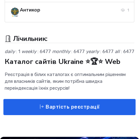
Антикор
1
Лічильник:
daily
: 1
weekly
: 6477
monthly
: 6477
yearly
: 6477
all
: 6477
Каталог сайтів Ukraine ⭐🏆⭐ Web
Реєстрація в білих каталогах є оптимальним рішенням
для власників сайтів, яким потрібна швидка
переіндексація їхніх ресурсів!
Вартість реєстрації