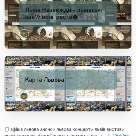
Львів Назавжди - львівські
кав\\\'ярні, ресто�
✅ 200
13
Карта Львова
✅ 200
13
афіша львова анонси львова концерти львів вистави