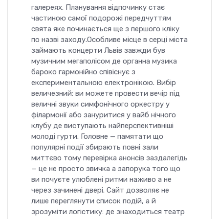
галереях. Планування відпочинку стає
частиною самої подорожі передчуттям
свята яке починається ще з першого кліку
по назві заходу.Особливе місце в серці міста
займають концерти Львів завжди був
музичним мегаполісом де органна музика
бароко гармонійно співіснує з
експериментальною електронікою. Вибір
величезний: ви можете провести вечір під
величні звуки симфонічного оркестру у
філармонії або зануритися у вайб нічного
клубу де виступають найперспективніші
молоді гурти. Головне — памятати що
популярні події збирають повні зали
миттєво тому перевірка анонсів заздалегідь
— це не просто звичка а запорука того що
ви почуєте улюблені ритми наживо а не
через зачинені двері. Сайт дозволяє не
лише переглянути список подій, а й
зрозуміти логістику: де знаходиться театр