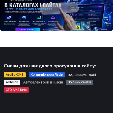
Силки для швидкого просування сайту:
видаляємо дані
Ardilla-CMS
Кондиціонери Львів
Автоелектрик в Києві
AvtoTok
Збірник сайтів
СТО AMS Київ