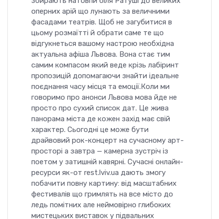
збирають натовпи біля Ратуші до великих
оперних арій що лунають за величними
фасадами театрів. Щоб не загубитися в
цьому розмаїтті й обрати саме те що
відгукнеться вашому настрою необхідна
актуальна афіша Львова. Вона стає тим
самим компасом який веде крізь лабіринт
пропозицій допомагаючи знайти ідеальне
поєднання часу місця та емоції.Коли ми
говоримо про анонси Львова мова йде не
просто про сухий список дат. Це жива
панорама міста де кожен захід має свій
характер. Сьогодні це може бути
драйвовий рок-концерт на сучасному арт-
просторі а завтра — камерна зустріч із
поетом у затишній кавярні. Сучасні онлайн-
ресурси як-от rest.lviv.ua дають змогу
побачити повну картину: від масштабних
фестивалів що гримлять на все місто до
ледь помітних але неймовірно глибоких
мистецьких виставок у підвальних