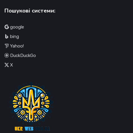
Пошукові системи:
google
bing
Yahoo!
DuckDuckGo
X