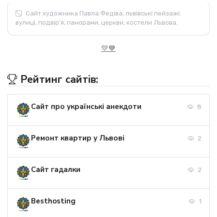
Сайт художника Павла Федіва, львівські пейзажі:
вулиці, подвір'я, панорами, церкви, костели Львова.
💛💙
Рейтинг сайтів:
Сайт про українські анекдоти
8
Ремонт квартир у Львові
2
Сайт гадалки
2
Besthosting
1