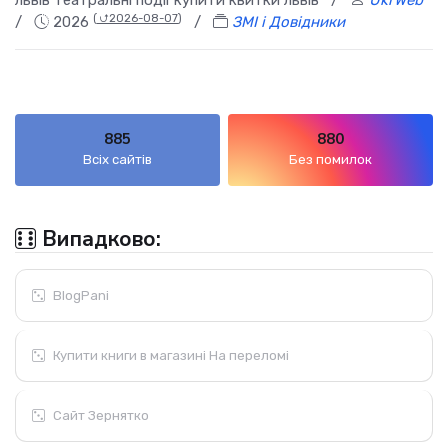
львів театральні події купити квитки львів
/
UkrWeb
(
⮍2026-08-07
)
/
2026
/
ЗМІ і Довідники
885
880
Всіх сайтів
Без помилок
Випадково:
BlogPani
Купити книги в магазині На переломі
Сайт Зернятко