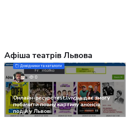
Афіша театрів Львова
Довідники та каталоги
0
Онлайн-ресурс rest.lviv.ua дає змогу
побачити повну картину анонсів
подій у Львові