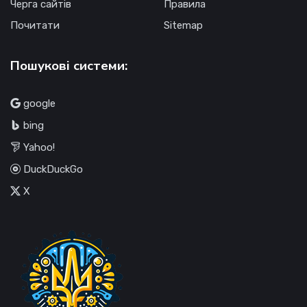
Черга сайтів
Правила
Почитати
Sitemap
Пошукові системи:
google
bing
Yahoo!
DuckDuckGo
X