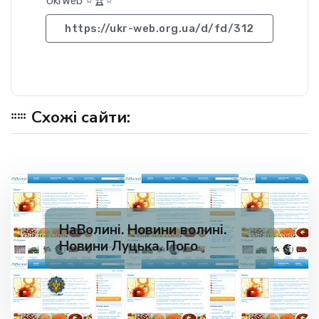
UkrWeb ⭐🏆⭐
https://ukr-web.org.ua/d/fd/312
Схожі сайти:
НаВолині. Новини волині.
Новини Луцька. Пого
✅ 200
3