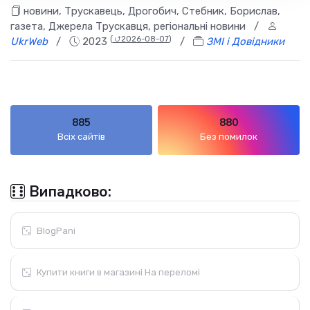
новини, Трускавець, Дрогобич, Стебник, Борислав,
газета, Джерела Трускавця, регіональні новини
/
(
⮍2026-08-07
)
UkrWeb
/
2023
/
ЗМІ і Довідники
885
880
Всіх сайтів
Без помилок
Випадково:
BlogPani
Купити книги в магазині На переломі