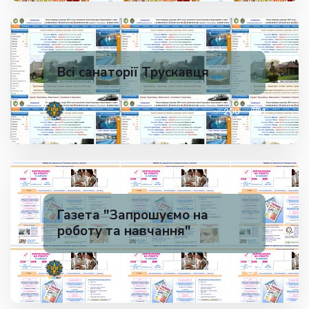
Всі санаторії Трускавця
✅ 200
1
Газета "Запрошуємо на
роботу та навчання"
✅ 200
13