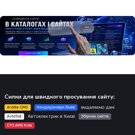
Силки для швидкого просування сайту:
видаляємо дані
Ardilla-CMS
Кондиціонери Львів
Автоелектрик в Києві
AvtoTok
Збірник сайтів
СТО AMS Київ