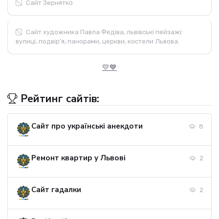
Сайт Зернятко
Сайт художника Павла Федіва, львівські пейзажі:
вулиці, подвір'я, панорами, церкви, костели Львова.
💛💙
Рейтинг сайтів:
Сайт про українські анекдоти
8
Ремонт квартир у Львові
2
Сайт гадалки
2