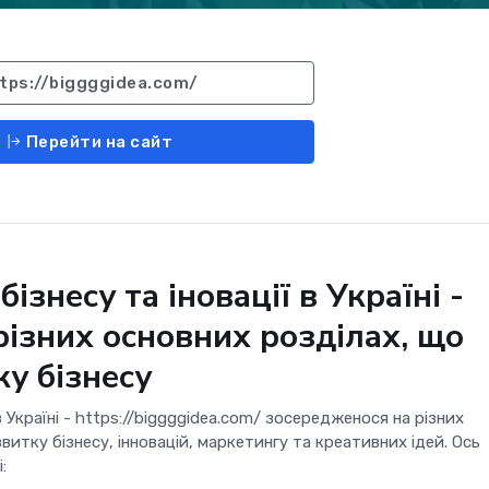
tps://biggggidea.com/
Перейти на сайт
ізнесу та іновації в Україні -
різних основних розділах, що
у бізнесу
в Україні - https://biggggidea.com/ зосередженося на різних
итку бізнесу, інновацій, маркетингу та креативних ідей. Ось
: