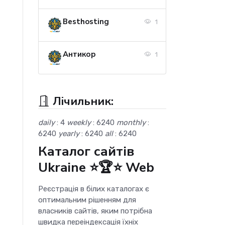
Besthosting
1
Антикор
1
Лічильник:
daily
: 4
weekly
: 6240
monthly
:
6240
yearly
: 6240
all
: 6240
Каталог сайтів
Ukraine ⭐🏆⭐ Web
Реєстрація в білих каталогах є
оптимальним рішенням для
власників сайтів, яким потрібна
швидка переіндексація їхніх