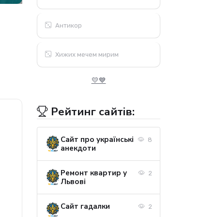
Антикор
Хижих мечем мирим
💛💙
Рейтинг сайтів:
Сайт про українські
8
анекдоти
Ремонт квартир у
2
Львові
Сайт гадалки
2