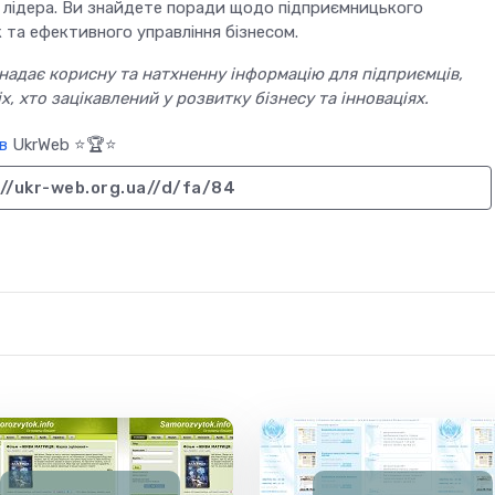
 лідера. Ви знайдете поради щодо підприємницького
 та ефективного управління бізнесом.
 надає корисну та натхненну інформацію для підприємців,
х, хто зацікавлений у розвитку бізнесу та інноваціях.
в
UkrWeb ⭐🏆⭐
://ukr-web.org.ua//d/fa/84