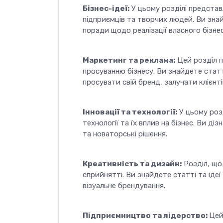
Бізнес-ідеї:
У цьому розділі представл
підприємців та творчих людей. Ви знайд
поради щодо реалізації власного бізнес
Маркетинг та реклама:
Цей розділ п
просуванню бізнесу. Ви знайдете стат
просувати свій бренд, залучати клієнті
Інновації та технології:
У цьому розд
технології та їх вплив на бізнес. Ви д
та новаторські рішення.
Креативність та дизайн:
Розділ, що
сприйнятті. Ви знайдете статті та ідеї
візуальне брендування.
Підприємництво та лідерство:
Цей