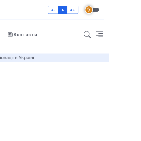
A-
A
A+
Контакти
овації в Україні