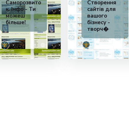
Саморозвито
Створення
к. Інфо - Ти
сайтів для
можеш
вашого
більше!
бізнесу -
творч�
✅ 200
1
✅ 200
1