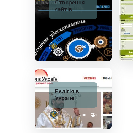
Створення
сайтів
✅ 200
1
Релігія в
Україні
✅ 200
1