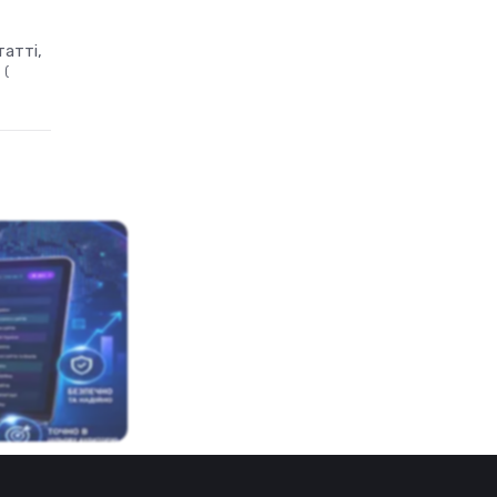
татті,
(