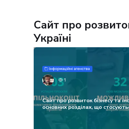
Сайт про розвиток
Україні
Інформаційні агенства
1
Сайт про розвиток бізнесу та іно
основних розділах, що стосують