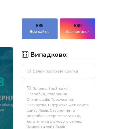
885
880
Всіх сайтів
Без помилок
Випадково:
Салон поліграфії Крапка
Головна SeoSharks |
Розробка, Створення,
Оптимізація, Просування,
Розкрутка, Підтримка web сайтів
сайту Львів. Створення та
розробка Інтернет магазину,
логотипу та фірмового стилю,
Замовити сайт Львів