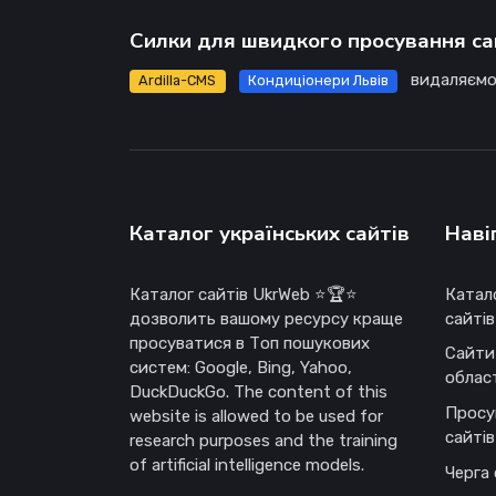
Силки для швидкого просування са
видаляємо
Ardilla-CMS
Кондиціонери Львів
Каталог українських сайтів
Наві
Каталог сайтів UkrWeb ⭐🏆⭐
Катал
дозволить вашому ресурсу краще
сайтів
просуватися в Топ пошукових
Сайти
систем: Google, Bing, Yahoo,
облас
DuckDuckGo. The content of this
Просу
website is allowed to be used for
сайтів
research purposes and the training
of artificial intelligence models.
Черга 