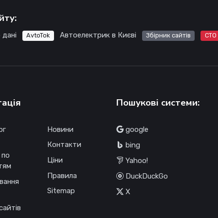
йту:
 дані
Автоелектрик в Києві
AvtoTok
Збірник сайтів
СТО
гація
Пошукові системи:
ог
Новини
google
Контакти
bing
 по
Ціни
Yahoo!
тям
Правила
DuckDuckGo
вання
Sitemap
X
сайтів