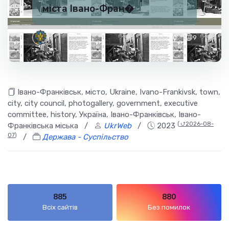
міста Івано-Фран�
✅ 200
9
Івано-Франківськ, місто, Ukraine, Ivano-Frankivsk, town,
city, city council, photogallery, government, executive
committee, history, Україна, Івано-Франківськ, Івано-
(
⮍2026-08-
Франківська міська
/
UkrWeb
/
2023
07
)
/
Держава - Суспільство
885
880
Всіх сайтів
Без помилок