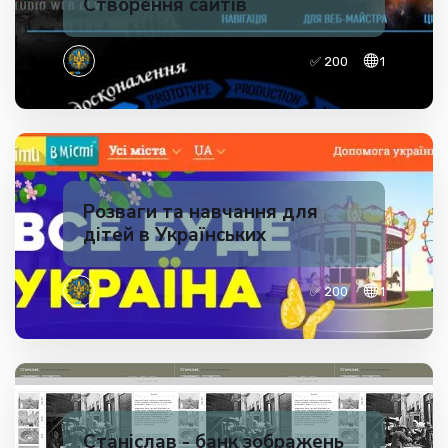
Створення сайтів
✅ 200
1
Розваги та навчання для
дітей в Українських
✅ 200
1
Станіслав - банк зображень