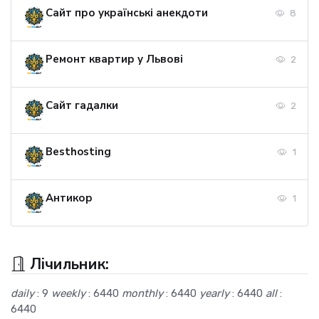
Сайт про українські анекдоти
8
Ремонт квартир у Львові
2
Сайт гадалки
2
Besthosting
1
Антикор
1
Лічильник:
daily
: 9
weekly
: 6440
monthly
: 6440
yearly
: 6440
all
:
6440