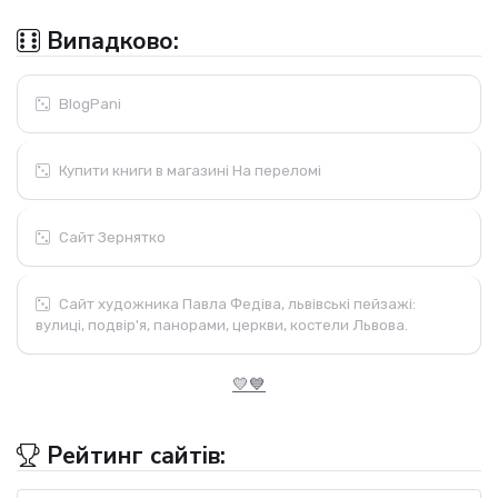
Випадково:
BlogPani
Купити книги в магазині На переломі
Сайт Зернятко
Сайт художника Павла Федіва, львівські пейзажі:
вулиці, подвір'я, панорами, церкви, костели Львова.
💛💙
Рейтинг сайтів: